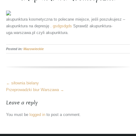
akupunktura kosmetyczna to polecane miejsce, jeśli poszukujesz –
akupunktura na depresję .
gsdgsdgds
Sprawdź akupunktura-
uga.warszawa.pl czyli akupunktura.
Posted in:
Mazowieckie
More
←
siłownia bielany
Articles
Przeprowadzki biur Warszawa
→
Leave a reply
You must be
logged in
to post a comment.