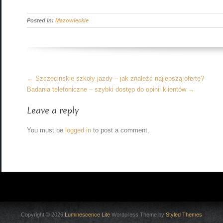
Posted in:
Mazowieckie
More
←
Szczecińskie szkoły jazdy – jak znaleźć najlepszą ofertę?
Articles
Badania telefoniczne – szybki dostęp do opinii klientów
→
Leave a reply
You must be
logged in
to post a comment.
Copyright © 2026
Luminescence Lite
Wordpress Theme by
Styled Themes