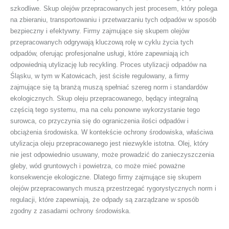
szkodliwe. Skup olejów przepracowanych jest procesem, który polega
na zbieraniu, transportowaniu i przetwarzaniu tych odpadów w sposób
bezpieczny i efektywny. Firmy zajmujące się skupem olejów
przepracowanych odgrywają kluczową rolę w cyklu życia tych
odpadów, oferując profesjonalne usługi, które zapewniają ich
odpowiednią utylizację lub recykling. Proces utylizacji odpadów na
Śląsku, w tym w Katowicach, jest ścisłe regulowany, a firmy
zajmujące się tą branżą muszą spełniać szereg norm i standardów
ekologicznych. Skup oleju przepracowanego, będący integralną
częścią tego systemu, ma na celu ponowne wykorzystanie tego
surowca, co przyczynia się do ograniczenia ilości odpadów i
obciążenia środowiska. W kontekście ochrony środowiska, właściwa
utylizacja oleju przepracowanego jest niezwykle istotna. Olej, który
nie jest odpowiednio usuwany, może prowadzić do zanieczyszczenia
gleby, wód gruntowych i powietrza, co może mieć poważne
konsekwencje ekologiczne. Dlatego firmy zajmujące się skupem
olejów przepracowanych muszą przestrzegać rygorystycznych norm i
regulacji, które zapewniają, że odpady są zarządzane w sposób
zgodny z zasadami ochrony środowiska.