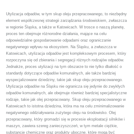
Utylizacja odpadów, w tym skup oleju przepracowanego, to niezbędny
element współczesnej strategii zarządzania środowiskiem, zwłaszcza
w regionie Śląska, a także w Katowicach. W trosce o naszą planetę,
proces ten obejmuje różnorodne działania, mające na celu
odpowiedzialne gospodarowanie odpadami oraz ograniczanie
negatywnego wpływu na ekosystem. Na Śląsku, a zwłaszcza w
Katowicach, utylizacja odpadów jest kompleksowym procesem, który
rozpoczyna się od zbierania i segregacji różnych rodzajów odpadów.
Jednakże, proces utylizacji na tym obszarze to nie tylko dbałość o
standardy dotyczące odpadów komunalnych, ale także bardziej
wyspecjalizowane dziedziny, takie jak skup oleju przepracowanego.
Utylizacja odpadów na Śląsku nie ogranicza się jedynie do zwykłych
odpadów komunalnych, ale obejmuje również bardziej specjalistyczne
rodzaje, takie jak olej przepracowany. Skup oleju przepracowanego w
Katowicach to istotna dziedzina, która ma na celu zminimalizowanie
negatywnego oddziaływania zużytego oleju na środowisko. Olej
przepracowany, który gromadzi się w procesie eksploatacji silników i
maszyn, zawiera szereg zanieczyszczeń, w tym metale ciężkie,
substancje chemiczne oraz produkty uboczne, które mogą być