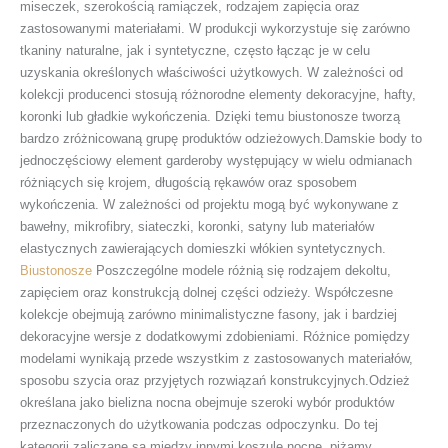
miseczek, szerokością ramiączek, rodzajem zapięcia oraz
zastosowanymi materiałami. W produkcji wykorzystuje się zarówno
tkaniny naturalne, jak i syntetyczne, często łącząc je w celu
uzyskania określonych właściwości użytkowych. W zależności od
kolekcji producenci stosują różnorodne elementy dekoracyjne, hafty,
koronki lub gładkie wykończenia. Dzięki temu biustonosze tworzą
bardzo zróżnicowaną grupę produktów odzieżowych.Damskie body to
jednoczęściowy element garderoby występujący w wielu odmianach
różniących się krojem, długością rękawów oraz sposobem
wykończenia. W zależności od projektu mogą być wykonywane z
bawełny, mikrofibry, siateczki, koronki, satyny lub materiałów
elastycznych zawierających domieszki włókien syntetycznych.
Biustonosze
Poszczególne modele różnią się rodzajem dekoltu,
zapięciem oraz konstrukcją dolnej części odzieży. Współczesne
kolekcje obejmują zarówno minimalistyczne fasony, jak i bardziej
dekoracyjne wersje z dodatkowymi zdobieniami. Różnice pomiędzy
modelami wynikają przede wszystkim z zastosowanych materiałów,
sposobu szycia oraz przyjętych rozwiązań konstrukcyjnych.Odzież
określana jako bielizna nocna obejmuje szeroki wybór produktów
przeznaczonych do użytkowania podczas odpoczynku. Do tej
kategorii zaliczane są między innymi koszule nocne, piżamy,