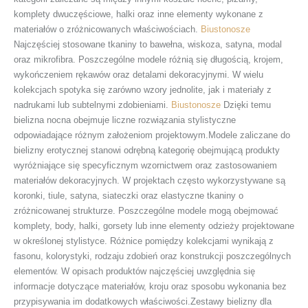
komplety dwuczęściowe, halki oraz inne elementy wykonane z
materiałów o zróżnicowanych właściwościach.
Biustonosze
Najczęściej stosowane tkaniny to bawełna, wiskoza, satyna, modal
oraz mikrofibra. Poszczególne modele różnią się długością, krojem,
wykończeniem rękawów oraz detalami dekoracyjnymi. W wielu
kolekcjach spotyka się zarówno wzory jednolite, jak i materiały z
nadrukami lub subtelnymi zdobieniami.
Biustonosze
Dzięki temu
bielizna nocna obejmuje liczne rozwiązania stylistyczne
odpowiadające różnym założeniom projektowym.Modele zaliczane do
bielizny erotycznej stanowi odrębną kategorię obejmującą produkty
wyróżniające się specyficznym wzornictwem oraz zastosowaniem
materiałów dekoracyjnych. W projektach często wykorzystywane są
koronki, tiule, satyna, siateczki oraz elastyczne tkaniny o
zróżnicowanej strukturze. Poszczególne modele mogą obejmować
komplety, body, halki, gorsety lub inne elementy odzieży projektowane
w określonej stylistyce. Różnice pomiędzy kolekcjami wynikają z
fasonu, kolorystyki, rodzaju zdobień oraz konstrukcji poszczególnych
elementów. W opisach produktów najczęściej uwzględnia się
informacje dotyczące materiałów, kroju oraz sposobu wykonania bez
przypisywania im dodatkowych właściwości.Zestawy bielizny dla