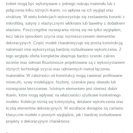
kobiet mogą być wykonywane z jednego rodzaju materiału lub z
połączenia kilku różnych tkanin, co wpływa na ich wygląd oraz
strukturę. W wielu kolekcjach wykorzystuje się zestawienia koronki z
mikrofibrą, satyny z elastycznymi włóknami lub bawełny z dodatkiem
elastanu. Poszczególne rozwiązania różnią się nie tylko wyglądem,
lecz także sposobem szycia oraz rozmieszczeniem elementów
dekoracyjnych. Część modeli charakteryzuje się prostą konstrukcją,
natomiast inne wykorzystują bardziej rozbudowane wykończenia. Z
tego względu oferta kompletów obejmuje bardzo szeroki zakres
wzorów oraz odmian.Biustonosze projektowane są z wykorzystaniem
różnych technologii szycia oraz odmiennych metod łączenia
materiałów. W zależności od konstrukcji mogą zawierać profilowane
miseczki, szwy modelujące, fiszbiny, szerokie pasy obwodu lub
rozwiązania bezszwowe. Istotnym elementem jest również dobór
tkanin, które mogą wpływać na właściwości użytkowe konkretnego
modelu. Kolekcje różnią się kolorystyką, detalami wykończenia oraz
liczbą elementów dekoracyjnych. W rezultacie dostępne są zarówno
klasyczne modele o prostym wyglądzie, jak i bardziej rozbudowane
projekty o dekoracyjnym charakterze.