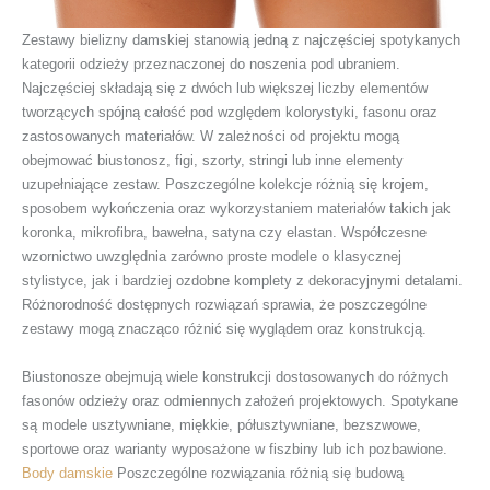
Zestawy bielizny damskiej stanowią jedną z najczęściej spotykanych
kategorii odzieży przeznaczonej do noszenia pod ubraniem.
Najczęściej składają się z dwóch lub większej liczby elementów
tworzących spójną całość pod względem kolorystyki, fasonu oraz
zastosowanych materiałów. W zależności od projektu mogą
obejmować biustonosz, figi, szorty, stringi lub inne elementy
uzupełniające zestaw. Poszczególne kolekcje różnią się krojem,
sposobem wykończenia oraz wykorzystaniem materiałów takich jak
koronka, mikrofibra, bawełna, satyna czy elastan. Współczesne
wzornictwo uwzględnia zarówno proste modele o klasycznej
stylistyce, jak i bardziej ozdobne komplety z dekoracyjnymi detalami.
Różnorodność dostępnych rozwiązań sprawia, że poszczególne
zestawy mogą znacząco różnić się wyglądem oraz konstrukcją.
Biustonosze obejmują wiele konstrukcji dostosowanych do różnych
fasonów odzieży oraz odmiennych założeń projektowych. Spotykane
są modele usztywniane, miękkie, półusztywniane, bezszwowe,
sportowe oraz warianty wyposażone w fiszbiny lub ich pozbawione.
Body damskie
Poszczególne rozwiązania różnią się budową