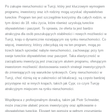
Po zakupie nieruchomości w Turcji, który jest kluczowym wymogiem
programu, inwestorzy oraz ich rodziny mogą uzyskać obywatelstwo
tureckie. Program ten jest szczególnie korzystny dla całych rodzin, w
tym dzieci do 18. roku życia, które również uzyskują tureckie
obywatelstwo i paszport. To sprawia, że oferta ta jest bardzo
atrakcyjna dla osób poszukujących stabilności i nowych możliwości w
Turcji, kraju o dynamicznie rozwijającym się rynku nieruchomości. Co
więcej, inwestorzy, którzy zdecydują się na ten program, mogą po
trzech latach sprzedać nabyte nieruchomości, zachowując przy tym
swoje tureckie obywatelstwo oraz paszport. Taka elastyczność w
zarządzaniu inwestycją jest znaczącym atutem programu, oferującym
inwestorom możliwość dostosowania swoich strategii inwestycyjnych
do zmieniających się warunków rynkowych. Ceny nieruchomości w
Turcji, choć różnią się w zależności od lokalizacji, są często bardziej
przystępne niż w innych krajach, takich jak Cypr, co czyni Turcję
atrakcyjnym miejscem na rynku nieruchomości.
Współpraca z profesjonalnym doradcą, takim jak Piotr Schneider,
może znacznie ułatwić proces inwestycyjny oraz aplikowanie o
obywatelstwo tureckie. Ekspert ten pomoże w pełnym zrozumieniu