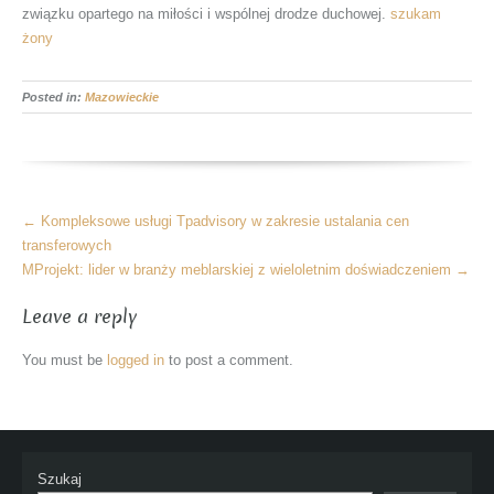
związku opartego na miłości i wspólnej drodze duchowej.
szukam
żony
Posted in:
Mazowieckie
More
←
Kompleksowe usługi Tpadvisory w zakresie ustalania cen
Articles
transferowych
MProjekt: lider w branży meblarskiej z wieloletnim doświadczeniem
→
Leave a reply
You must be
logged in
to post a comment.
Szukaj