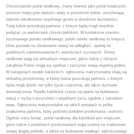
Chrześcijański portal randkowy, znany również jako portal towarzyski,
przenosi tradycyjne wartości wiary w przestrzeń online, umożliwiając
ludziom odnalezienie wspólnego gruntu w dziedzinie duchowości.
Tutaj ludzie poszukują partnera, z którym będą mogli wspólnie
podążać za wartościami chrześcijańskimi. W kontekście szeroko
rozumianego portalu randkowego, polski serwis randkowy to miejsce,
które pozwala na zbudowanie relacji na odległość, opartej na
podobnych zainteresowaniach i wartościach życiowych. Strony
randkowe stają się wirtualnym miejscem, gdzie ludzie z różnych
zakątków Polski mogą się spotkać i zaczynać swoją wspólną podróż.
W kategoriach randek katolickich, ogłoszenia matrymonialne stają się
wirtualną przestrzenią, w której ludzie poszukują partnera, z którym
będą mogli dzielić nie tylko życie codzienne, ale także duchowe
doświadczenia. Randki katolickie często są oparte na budowaniu
relacji z myślą o przyszłości i wspólnym życiu zgodnie z zasadami
wiary. Ogłoszenia matrymonialne na takich portalach to próba
znalezienia partnera, który podziela podobne przekonania i wartości.
Ogólnie rzecz biorąc, portal randkowy dla katolików jest miejscem,
gdzie ludzie o podobnych przekonaniach mają szansę na znalezienie
swojej drugiej połówki, a także na budowanie trwałego, wartościowego