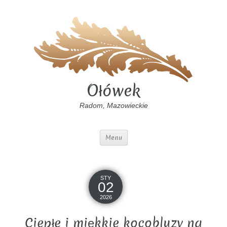
Ołówek
Radom, Mazowieckie
Menu
STY
02
2026
Ciepłe i miękkie kocobluzy na