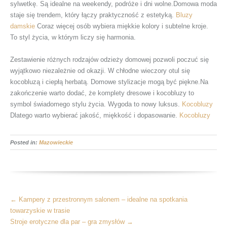
sylwetkę. Są idealne na weekendy, podróże i dni wolne.Domowa moda
staje się trendem, który łączy praktyczność z estetyką.
Bluzy
damskie
Coraz więcej osób wybiera miękkie kolory i subtelne kroje.
To styl życia, w którym liczy się harmonia.
Zestawienie różnych rodzajów odzieży domowej pozwoli poczuć się
wyjątkowo niezależnie od okazji. W chłodne wieczory otul się
kocobluzą i ciepłą herbatą. Domowe stylizacje mogą być piękne.Na
zakończenie warto dodać, że komplety dresowe i kocobluzy to
symbol świadomego stylu życia. Wygoda to nowy luksus.
Kocobluzy
Dlatego warto wybierać jakość, miękkość i dopasowanie.
Kocobluzy
Posted in:
Mazowieckie
More
←
Kampery z przestronnym salonem – idealne na spotkania
Articles
towarzyskie w trasie
Stroje erotyczne dla par – gra zmysłów
→