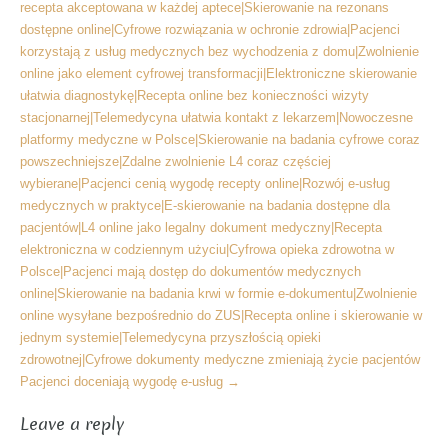
recepta akceptowana w każdej aptece|Skierowanie na rezonans
dostępne online|Cyfrowe rozwiązania w ochronie zdrowia|Pacjenci
korzystają z usług medycznych bez wychodzenia z domu|Zwolnienie
online jako element cyfrowej transformacji|Elektroniczne skierowanie
ułatwia diagnostykę|Recepta online bez konieczności wizyty
stacjonarnej|Telemedycyna ułatwia kontakt z lekarzem|Nowoczesne
platformy medyczne w Polsce|Skierowanie na badania cyfrowe coraz
powszechniejsze|Zdalne zwolnienie L4 coraz częściej
wybierane|Pacjenci cenią wygodę recepty online|Rozwój e-usług
medycznych w praktyce|E-skierowanie na badania dostępne dla
pacjentów|L4 online jako legalny dokument medyczny|Recepta
elektroniczna w codziennym użyciu|Cyfrowa opieka zdrowotna w
Polsce|Pacjenci mają dostęp do dokumentów medycznych
online|Skierowanie na badania krwi w formie e-dokumentu|Zwolnienie
online wysyłane bezpośrednio do ZUS|Recepta online i skierowanie w
jednym systemie|Telemedycyna przyszłością opieki
zdrowotnej|Cyfrowe dokumenty medyczne zmieniają życie pacjentów
Pacjenci doceniają wygodę e-usług
→
Leave a reply