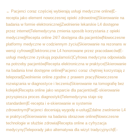
More
←
Pacjenci coraz częściej wybierają usługi medyczne online|E-
Articles
recepta jako element nowoczesnej opieki zdrowotnej|Skierowanie na
badania w formie elektronicznej|Zwolnienie lekarskie L4 dostępne
przez internet|Telemedycyna zmienia sposób korzystania z opieki
medycznej|Recepta online 24/7 dostępna dla pacjentów|Nowoczesne
platformy medyczne w codziennym życiu|Skierowanie na rezonans w
wersji cyfrowej|Elektroniczne L4 honorowane przez pracodawców|E-
usługi medyczne zyskują popularność|Cyfrowa medycyna odpowiada
na potrzeby pacjentów|Recepta elektroniczna w praktyce|Skierowanie
na badania krwi dostępne online|Pacjenci coraz chętniej korzystają z
teleporad|Zwolnienie online zgodne z prawem pracy|Nowoczesne
rozwiązania w diagnostyce i leczeniu|Skierowanie na tomografię bez
kolejek|Recepta online jako wsparcie dla pacjentów|E-skierowanie
przyspiesza proces diagnostyki|Telemedycyna staje się
standardem|E-recepta i e-skierowanie w systemie
zdrowotnym|Pacjenci doceniają wygodę e-usług|Zdalne zwolnienie L4
w praktyce|Skierowanie na badania obrazowe online|Nowoczesne
technologie w służbie zdrowia|Recepta online a cyfryzacja
medycyny|Teleporady jako alternatywa dla wizyt tradycyjnych|E-