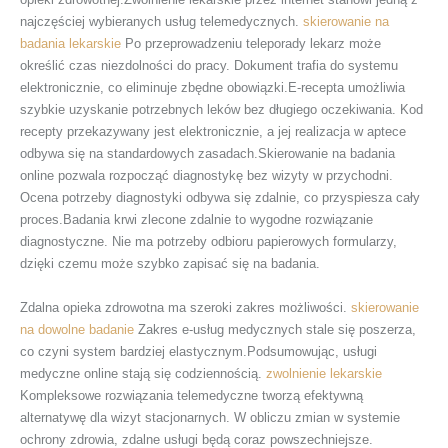
najczęściej wybieranych usług telemedycznych.
skierowanie na
badania lekarskie
Po przeprowadzeniu teleporady lekarz może
określić czas niezdolności do pracy. Dokument trafia do systemu
elektronicznie, co eliminuje zbędne obowiązki.E-recepta umożliwia
szybkie uzyskanie potrzebnych leków bez długiego oczekiwania. Kod
recepty przekazywany jest elektronicznie, a jej realizacja w aptece
odbywa się na standardowych zasadach.Skierowanie na badania
online pozwala rozpocząć diagnostykę bez wizyty w przychodni.
Ocena potrzeby diagnostyki odbywa się zdalnie, co przyspiesza cały
proces.Badania krwi zlecone zdalnie to wygodne rozwiązanie
diagnostyczne. Nie ma potrzeby odbioru papierowych formularzy,
dzięki czemu może szybko zapisać się na badania.
Zdalna opieka zdrowotna ma szeroki zakres możliwości.
skierowanie
na dowolne badanie
Zakres e-usług medycznych stale się poszerza,
co czyni system bardziej elastycznym.Podsumowując, usługi
medyczne online stają się codziennością.
zwolnienie lekarskie
Kompleksowe rozwiązania telemedyczne tworzą efektywną
alternatywę dla wizyt stacjonarnych. W obliczu zmian w systemie
ochrony zdrowia, zdalne usługi będą coraz powszechniejsze.