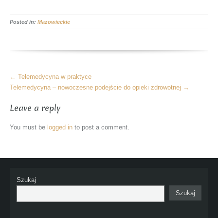
Posted in:
Mazowieckie
More
←
Telemedycyna w praktyce
Articles
Telemedycyna – nowoczesne podejście do opieki zdrowotnej
→
Leave a reply
You must be
logged in
to post a comment.
Szukaj
Szukaj