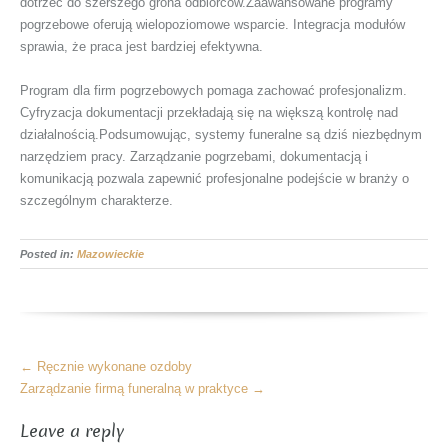
dotrzeć do szerszego grona odbiorców.Zaawansowane programy
pogrzebowe oferują wielopoziomowe wsparcie. Integracja modułów
sprawia, że praca jest bardziej efektywna.
Program dla firm pogrzebowych pomaga zachować profesjonalizm.
Cyfryzacja dokumentacji przekładają się na większą kontrolę nad
działalnością.Podsumowując, systemy funeralne są dziś niezbędnym
narzędziem pracy. Zarządzanie pogrzebami, dokumentacją i
komunikacją pozwala zapewnić profesjonalne podejście w branży o
szczególnym charakterze.
Posted in:
Mazowieckie
More
←
Ręcznie wykonane ozdoby
Articles
Zarządzanie firmą funeralną w praktyce
→
Leave a reply