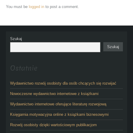
You must be
logged in
to post a comment.
Szukaj
Szukaj
Ostatnie
Wydawnictwo rozwój osobisty dla osób chcących się rozwijać
Nowoczesne wydawnictwo internetowe z książkami
Wydawnictwo internetowe oferujące literaturę rozwojową
Księgarnia motywacyjna online z książkami biznesowymi
Rozwój osobisty dzięki wartościowym publikacjom