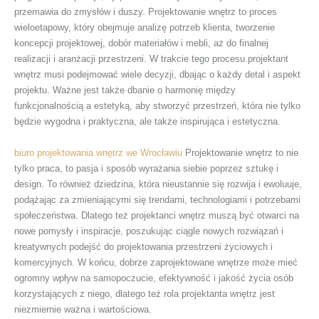
przemawia do zmysłów i duszy. Projektowanie wnętrz to proces
wieloetapowy, który obejmuje analizę potrzeb klienta, tworzenie
koncepcji projektowej, dobór materiałów i mebli, aż do finalnej
realizacji i aranżacji przestrzeni. W trakcie tego procesu projektant
wnętrz musi podejmować wiele decyzji, dbając o każdy detal i aspekt
projektu. Ważne jest także dbanie o harmonię między
funkcjonalnością a estetyką, aby stworzyć przestrzeń, która nie tylko
będzie wygodna i praktyczna, ale także inspirująca i estetyczna.
biuro projektowania wnętrz we Wrocławiu
Projektowanie wnętrz to nie
tylko praca, to pasja i sposób wyrażania siebie poprzez sztukę i
design. To również dziedzina, która nieustannie się rozwija i ewoluuje,
podążając za zmieniającymi się trendami, technologiami i potrzebami
społeczeństwa. Dlatego też projektanci wnętrz muszą być otwarci na
nowe pomysły i inspiracje, poszukując ciągle nowych rozwiązań i
kreatywnych podejść do projektowania przestrzeni życiowych i
komercyjnych. W końcu, dobrze zaprojektowane wnętrze może mieć
ogromny wpływ na samopoczucie, efektywność i jakość życia osób
korzystających z niego, dlatego też rola projektanta wnętrz jest
niezmiernie ważna i wartościowa.