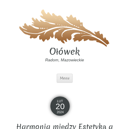
Ołówek
Radom, Mazowieckie
Menu
LUT
20
2024
Harmonia między Estetyką a