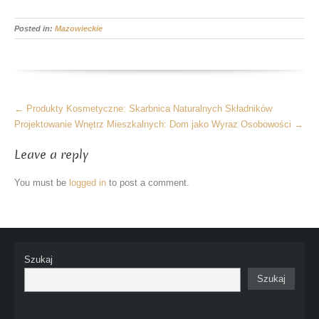
Posted in:
Mazowieckie
More
←
Produkty Kosmetyczne: Skarbnica Naturalnych Składników
Articles
Projektowanie Wnętrz Mieszkalnych: Dom jako Wyraz Osobowości
→
Leave a reply
You must be
logged in
to post a comment.
Szukaj
Szukaj