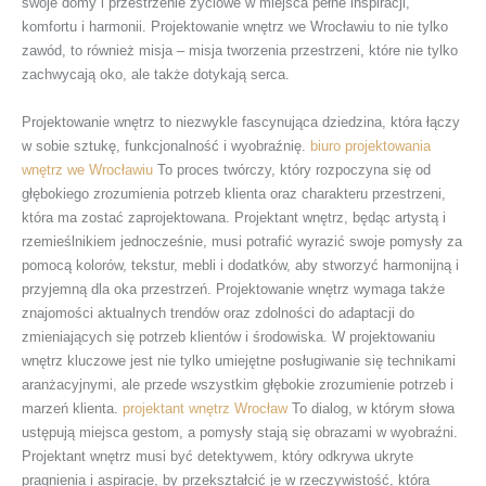
swoje domy i przestrzenie życiowe w miejsca pełne inspiracji,
komfortu i harmonii. Projektowanie wnętrz we Wrocławiu to nie tylko
zawód, to również misja – misja tworzenia przestrzeni, które nie tylko
zachwycają oko, ale także dotykają serca.
Projektowanie wnętrz to niezwykle fascynująca dziedzina, która łączy
w sobie sztukę, funkcjonalność i wyobraźnię.
biuro projektowania
wnętrz we Wrocławiu
To proces twórczy, który rozpoczyna się od
głębokiego zrozumienia potrzeb klienta oraz charakteru przestrzeni,
która ma zostać zaprojektowana. Projektant wnętrz, będąc artystą i
rzemieślnikiem jednocześnie, musi potrafić wyrazić swoje pomysły za
pomocą kolorów, tekstur, mebli i dodatków, aby stworzyć harmonijną i
przyjemną dla oka przestrzeń. Projektowanie wnętrz wymaga także
znajomości aktualnych trendów oraz zdolności do adaptacji do
zmieniających się potrzeb klientów i środowiska. W projektowaniu
wnętrz kluczowe jest nie tylko umiejętne posługiwanie się technikami
aranżacyjnymi, ale przede wszystkim głębokie zrozumienie potrzeb i
marzeń klienta.
projektant wnętrz Wrocław
To dialog, w którym słowa
ustępują miejsca gestom, a pomysły stają się obrazami w wyobraźni.
Projektant wnętrz musi być detektywem, który odkrywa ukryte
pragnienia i aspiracje, by przekształcić je w rzeczywistość, która