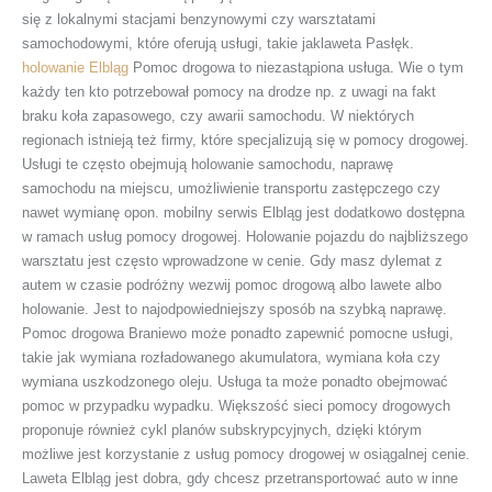
się z lokalnymi stacjami benzynowymi czy warsztatami
samochodowymi, które oferują usługi, takie jaklaweta Pasłęk.
holowanie Elbląg
Pomoc drogowa to niezastąpiona usługa. Wie o tym
każdy ten kto potrzebował pomocy na drodze np. z uwagi na fakt
braku koła zapasowego, czy awarii samochodu. W niektórych
regionach istnieją też firmy, które specjalizują się w pomocy drogowej.
Usługi te często obejmują holowanie samochodu, naprawę
samochodu na miejscu, umożliwienie transportu zastępczego czy
nawet wymianę opon. mobilny serwis Elbląg jest dodatkowo dostępna
w ramach usług pomocy drogowej. Holowanie pojazdu do najbliższego
warsztatu jest często wprowadzone w cenie. Gdy masz dylemat z
autem w czasie podróżny wezwij pomoc drogową albo lawete albo
holowanie. Jest to najodpowiedniejszy sposób na szybką naprawę.
Pomoc drogowa Braniewo może ponadto zapewnić pomocne usługi,
takie jak wymiana rozładowanego akumulatora, wymiana koła czy
wymiana uszkodzonego oleju. Usługa ta może ponadto obejmować
pomoc w przypadku wypadku. Większość sieci pomocy drogowych
proponuje również cykl planów subskrypcyjnych, dzięki którym
możliwe jest korzystanie z usług pomocy drogowej w osiągalnej cenie.
Laweta Elbląg jest dobra, gdy chcesz przetransportować auto w inne