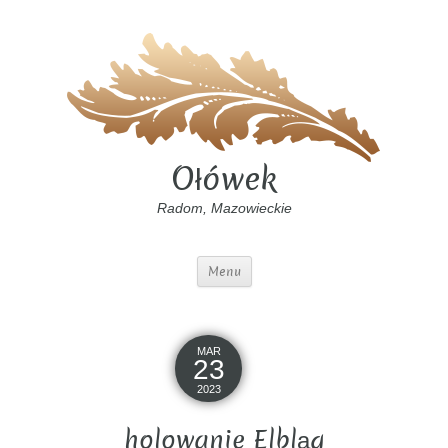
Ołówek
Radom, Mazowieckie
Menu
MAR
23
2023
holowanie Elbląg