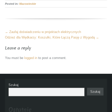
Posted in:
Mazowieckie
More
←
Zaufaj doświadczeniu w projektach elektrycznych
Articles
Odzież dla Wędkarzy: Koszulki, Które Łączą Pasję z Wygodą
→
Leave a reply
You must be
logged in
to post a comment.
Szukaj
Szukaj
Ostatnie