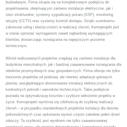
budowlanym. Firma skupia się na kompleksowym podejściu do
projektowania, obejmującym zarówno instalacje elektryczne, jak i
sieci strukturalne, systemy sygnalizacji pożaru (SSP), monitoring
wizyjny (CCTV) oraz systemy kontroli dostępu. Dzięki szerokiemu
zakresowi usług i elastyczności w realizacji zleceń, Kemoprojekt jest
w stanie sprostać wymaganiom nawet najbardziej wymagających
klientów, dostarczając rozwiązania na najwyższym poziomie
technicznym.
Wśród realizowanych projektów znajdują się zarówno instalacje dla
budynków mieszkalnych, jak i bardziej zaawansowane rozwiązania dla
obiektów przemysłowych oraz gospodarczych. Firma oferuje nie tylko
tworzenie projektów od podstaw, ale również adaptacje gotowych
planów, uwzględniające dostosowanie instalacji elektrycznych do
konkretnych potrzeb i warunków technicznych. Takie podejście
pozwala na optymalizację kosztów i szybsze wdrożenie projektu w
życie. Kemoprojekt wyróżnia się zdolnością do szybkiej realizacji
zleceń – w przypadku standardowych projektów instalacji dla domów
jednorodzinnych czas wykonania wynosi często zaledwie jeden dzień
roboczy. Ta szybkość jest wynikiem nie tylko zaawansowanej
organizacji pracy, ale również doświadczenia i kompetencji zespołu,