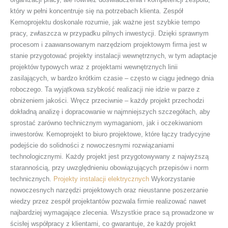
który w pełni koncentruje się na potrzebach klienta. Zespół
Kemoprojektu doskonale rozumie, jak ważne jest szybkie tempo
pracy, zwłaszcza w przypadku pilnych inwestycji. Dzięki sprawnym
procesom i zaawansowanym narzędziom projektowym firma jest w
stanie przygotować projekty instalacji wewnętrznych, w tym adaptacje
projektów typowych wraz z projektami wewnętrznych linii
zasilających, w bardzo krótkim czasie – często w ciągu jednego dnia
roboczego. Ta wyjątkowa szybkość realizacji nie idzie w parze z
obniżeniem jakości. Wręcz przeciwnie – każdy projekt przechodzi
dokładną analizę i dopracowanie w najmniejszych szczegółach, aby
sprostać zarówno technicznym wymaganiom, jak i oczekiwaniom
inwestorów. Kemoprojekt to biuro projektowe, które łączy tradycyjne
podejście do solidności z nowoczesnymi rozwiązaniami
technologicznymi. Każdy projekt jest przygotowywany z najwyższą
starannością, przy uwzględnieniu obowiązujących przepisów i norm
technicznych.
Projekty instalacji elektrycznych
Wykorzystanie
nowoczesnych narzędzi projektowych oraz nieustanne poszerzanie
wiedzy przez zespół projektantów pozwala firmie realizować nawet
najbardziej wymagające zlecenia. Wszystkie prace są prowadzone w
ścisłej współpracy z klientami, co gwarantuje, że każdy projekt