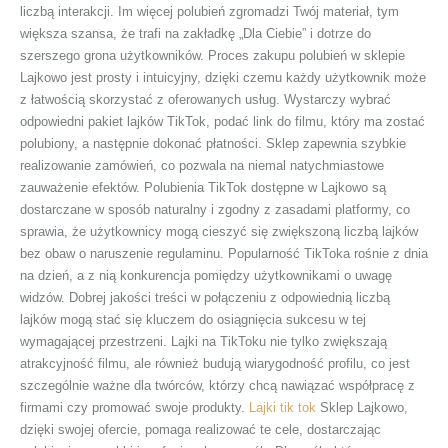
liczbą interakcji. Im więcej polubień zgromadzi Twój materiał, tym
większa szansa, że trafi na zakładkę „Dla Ciebie” i dotrze do
szerszego grona użytkowników. Proces zakupu polubień w sklepie
Lajkowo jest prosty i intuicyjny, dzięki czemu każdy użytkownik może
z łatwością skorzystać z oferowanych usług. Wystarczy wybrać
odpowiedni pakiet lajków TikTok, podać link do filmu, który ma zostać
polubiony, a następnie dokonać płatności. Sklep zapewnia szybkie
realizowanie zamówień, co pozwala na niemal natychmiastowe
zauważenie efektów. Polubienia TikTok dostępne w Lajkowo są
dostarczane w sposób naturalny i zgodny z zasadami platformy, co
sprawia, że użytkownicy mogą cieszyć się zwiększoną liczbą lajków
bez obaw o naruszenie regulaminu. Popularność TikToka rośnie z dnia
na dzień, a z nią konkurencja pomiędzy użytkownikami o uwagę
widzów. Dobrej jakości treści w połączeniu z odpowiednią liczbą
lajków mogą stać się kluczem do osiągnięcia sukcesu w tej
wymagającej przestrzeni. Lajki na TikToku nie tylko zwiększają
atrakcyjność filmu, ale również budują wiarygodność profilu, co jest
szczególnie ważne dla twórców, którzy chcą nawiązać współpracę z
firmami czy promować swoje produkty.
Lajki tik tok
Sklep Lajkowo,
dzięki swojej ofercie, pomaga realizować te cele, dostarczając