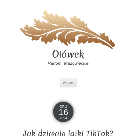
Ołówek
Radom, Mazowieckie
Menu
GRU
16
2024
Jak działają lajki TikTok?