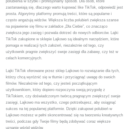
polubienia w szybki i profesjonalny sposób. Dla osób, które
zastanawiają się, dlaczego warto kupować like TikTok, odpowiedź jest
prosta. Algorytmy platformy promują treści, które są popularne i
często angażują widzów. Większa liczba polubień zwiększa szanse
na pojawienie się filmu w zakładce „Dla Ciebie”, co znacząco
zwiększa jego zasięg i pozwala dotrzeć do nowych odbiorców. Lajki
TikTok zakupione w sklepie Lajkowo są idealnym narzędziem, które
pomaga w realizacji tych założeń, niezależnie od tego, czy
użytkownik pragnie zwiększyć swoje zasięgi dla zabawy, czy też w
celach komercyjnych.
Lajki TikTok oferowane przez sklep Lajkowo to rozwiązanie dla tych,
którzy chcą wyróżnić się w tłumie i przyciągnąć uwagę do swoich
filmów. Niezależnie od tego, czy jesteś początkującym
użytkownikiem, który dopiero rozpoczyna swoją przygodę z
TikTokiem, czy doświadczonym twórcą pragnącym zwiększyć swoje
zasięgi, Lajkowo ma wszystko, czego potrzebujesz, aby osiągnąć
sukces na tej popularnej platformie. Dzięki zakupowi polubień w
Lajkowo możesz w pełni skoncentrować się na tworzeniu kreatywnych
treści, podczas gdy Twoje filmy będą zdobywać coraz większe
uznanie wśród widzów.