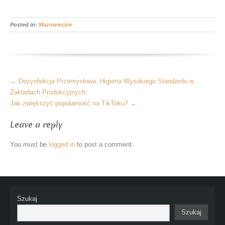
Posted in:
Mazowieckie
More
←
Dezynfekcja Przemysłowa: Higiena Wysokiego Standardu w
Articles
Zakładach Produkcyjnych
Jak zwiększyć popularność na TikToku?
→
Leave a reply
You must be
logged in
to post a comment.
Szukaj
Szukaj