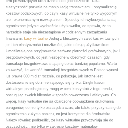
firm prowadzących kilka działalności jednocześnie. Taka
elastyczność pozwala na manipulację transakcjami i optymalizację
kosztów podatkowych, co czyni kasy wirtualne nie tylko wygodnym,
ale i ekonomicznym rozwiązaniem. Sposoby ich wykorzystania są
ograniczone jedynie wyobraźnią użytkownika, co sprawia, że to
narzędzie staje się niezastąpione w codziennym zarządzaniu
finansami.
kasy wirtualne
Jedną z kluczowych zalet kas wirtualnych
jest ich elastyczność i możliwości, jakie oferują użytkownikom.
Umożliwiają one przyjmowanie zarówno płatności gotówkowych, jak i
bezgotówkowych, co jest niezbędne w obecnych czasach, gdy
transakcje bezgotówkowe stają się coraz bardziej popularne. Warto
zauważyć, że wartość transakcji bezgotówkowych w Polsce wynosi
już prawie 600 mld zł rocznie, co pokazuje, jak istotne jest
dostosowanie się do zmieniającego się rynku. Dzięki kasom
wirtualnym przedsiębiorcy mogą w pełni korzystać z tego trendu,
obsługując swoich klientów w sposób nowoczesny i efektywny. Co
więcej, kasy wirtualne nie są obarczone obowiązkiem drukowania
paragonów, co nie tylko oszczędza czas, ale także przyczynia się do
ograniczenia zużycia papieru, co jest korzystne dla środowiska.
Należy również podkreślić, że kasy wirtualne przyczyniają się do
oszczędności, nie tylko w zakresie kosztów materiałów