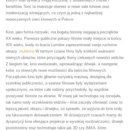
którym stali bywalcy mogą korzystać z dodatkowych zniżek i
benefitów. Sieć ta inwestuje również w nowe sale kinowe oraz
modernizację istniejących, co czyni ją jedną z najbardziej
nowoczesnych sieci kinowych w Polsce.
Kino, jako forma rozrywki, ma bogatą historię sięgającą początków
XX wieku. Pierwsze publiczne pokazy filmów miały miejsce w końcu
XIX wieku, kiedy to bracia Lumière zaprezentowali swoje ruchome
obrazy.
multikino
W tamtym czasie filmy były krótkimi seansami
niemych obrazów, które przyciągały tłumy ciekawych nowości widzów.
Z biegiem lat, kino ewoluowało, wprowadzając dźwięk, a następnie
kolor, co otworzyło nowe możliwości dla twórców filmowych.
Początkowo kino było głównie rozrywką masową, dostępną dla
szerokiej publiczności, a seanse filmowe były wydarzeniami
społecznymi, na które całe rodziny przychodziły, by wspólnie
przeżywać historie na ekranie. W miarę jak technologia się rozwijała,
tak samo rosły oczekiwania widzów – kina zaczęły oferować coraz to
lepszą jakość obrazu i dźwięku, co sprawiło, że wyjścia do kina stały
się luksusowym doświadczeniem. W dzisiejszych czasach mamy do
dyspozycji kina oferujące projekcje w wysokiej rozdzielczości, dźwięk
przestrzenny oraz technologie takie jak 3D czy IMAX, które