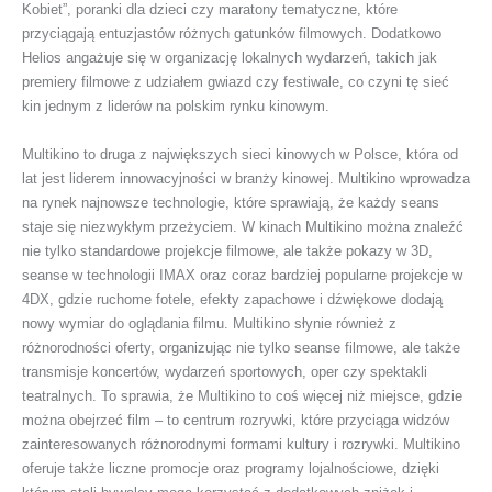
Kobiet”, poranki dla dzieci czy maratony tematyczne, które
przyciągają entuzjastów różnych gatunków filmowych. Dodatkowo
Helios angażuje się w organizację lokalnych wydarzeń, takich jak
premiery filmowe z udziałem gwiazd czy festiwale, co czyni tę sieć
kin jednym z liderów na polskim rynku kinowym.
Multikino to druga z największych sieci kinowych w Polsce, która od
lat jest liderem innowacyjności w branży kinowej. Multikino wprowadza
na rynek najnowsze technologie, które sprawiają, że każdy seans
staje się niezwykłym przeżyciem. W kinach Multikino można znaleźć
nie tylko standardowe projekcje filmowe, ale także pokazy w 3D,
seanse w technologii IMAX oraz coraz bardziej popularne projekcje w
4DX, gdzie ruchome fotele, efekty zapachowe i dźwiękowe dodają
nowy wymiar do oglądania filmu. Multikino słynie również z
różnorodności oferty, organizując nie tylko seanse filmowe, ale także
transmisje koncertów, wydarzeń sportowych, oper czy spektakli
teatralnych. To sprawia, że Multikino to coś więcej niż miejsce, gdzie
można obejrzeć film – to centrum rozrywki, które przyciąga widzów
zainteresowanych różnorodnymi formami kultury i rozrywki. Multikino
oferuje także liczne promocje oraz programy lojalnościowe, dzięki