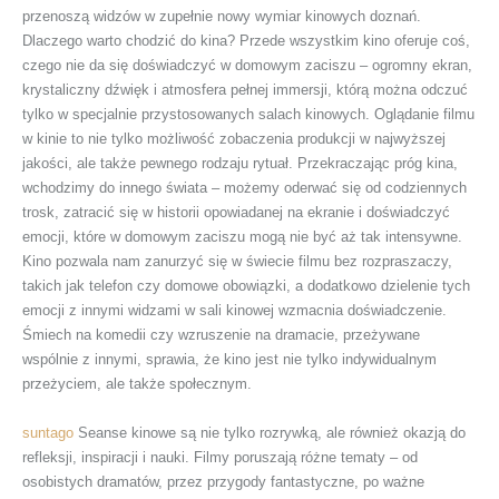
przenoszą widzów w zupełnie nowy wymiar kinowych doznań.
Dlaczego warto chodzić do kina? Przede wszystkim kino oferuje coś,
czego nie da się doświadczyć w domowym zaciszu – ogromny ekran,
krystaliczny dźwięk i atmosfera pełnej immersji, którą można odczuć
tylko w specjalnie przystosowanych salach kinowych. Oglądanie filmu
w kinie to nie tylko możliwość zobaczenia produkcji w najwyższej
jakości, ale także pewnego rodzaju rytuał. Przekraczając próg kina,
wchodzimy do innego świata – możemy oderwać się od codziennych
trosk, zatracić się w historii opowiadanej na ekranie i doświadczyć
emocji, które w domowym zaciszu mogą nie być aż tak intensywne.
Kino pozwala nam zanurzyć się w świecie filmu bez rozpraszaczy,
takich jak telefon czy domowe obowiązki, a dodatkowo dzielenie tych
emocji z innymi widzami w sali kinowej wzmacnia doświadczenie.
Śmiech na komedii czy wzruszenie na dramacie, przeżywane
wspólnie z innymi, sprawia, że kino jest nie tylko indywidualnym
przeżyciem, ale także społecznym.
suntago
Seanse kinowe są nie tylko rozrywką, ale również okazją do
refleksji, inspiracji i nauki. Filmy poruszają różne tematy – od
osobistych dramatów, przez przygody fantastyczne, po ważne