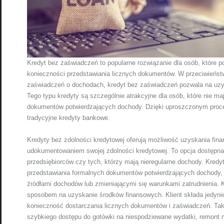
Kredyt bez zaświadczeń to popularne rozwiązanie dla osób, które p
konieczności przedstawiania licznych dokumentów. W przeciwieńst
zaświadczeń o dochodach, kredyt bez zaświadczeń pozwala na uzys
Tego typu kredyty są szczególnie atrakcyjne dla osób, które nie ma
dokumentów potwierdzających dochody. Dzięki uproszczonym procedu
tradycyjne kredyty bankowe.
Kredyty bez zdolności kredytowej oferują możliwość uzyskania fina
udokumentowaniem swojej zdolności kredytowej. To opcja dostępna 
przedsiębiorców czy tych, którzy mają nieregularne dochody. Kred
przedstawiania formalnych dokumentów potwierdzających dochody, 
źródłami dochodów lub zmieniającymi się warunkami zatrudnienia. 
sposobem na uzyskanie środków finansowych. Klient składa jedyni
konieczność dostarczania licznych dokumentów i zaświadczeń. Taki k
szybkiego dostępu do gotówki na niespodziewane wydatki, remont mi