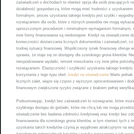
zaświadczeń o dochodach to również opcja dla osób pracujących 
działalność gospodarczą, które mogą mieć trudności z uzyskanie
formalnym, proces uzyskania takiego kredytu jest szybki i wygodny
rozwiązaniem dla osób, które z różnych powodów nie mogą wykazać
uproszczonym procedurom i minimalnym wymaganiom formalnym, mo
inne formy finansowania są niedostępne. Kredyt na oświadczenie d
konieczności dostarczania licznych dokumentów i zaświadczeń, co 
trudnej sytuacji finansowej. Współczesny rynek finansowy oferuje 
sprawia, że staje się on dostępny dla szerokiego grona klientów. N
niespodziewane wydatki, remont mieszkania czy inne pilne potrze
rozwiązaniem. Elastyczność i szybkość uzyskania takiego kredytu t
korzystania z tego typu ofert.
kredyt na oświadczenie
Warto jednak 
licznych zalet, wiąże się często z wyższym oprocentowaniem i do
finansowym zwiększone ryzyko związane z brakiem pełnej weryfikacj
Podsumowując, kredyt bez zaświadczeń to rozwiązanie, które może
szybkiego dostępu do gotówki, które nie chcą lub nie mogą przedst
oświadczenie bez badania zdolności kredytowej oraz kredyt bez zdol
finansowania dla szerokiego grona klientów, w tym również tych z t
uzyskania takich kredytów czynią je wyjątkowo atrakcyjnymi na w
świadomym potencjalnych kosztów i ryzyka związanego z ich zaci