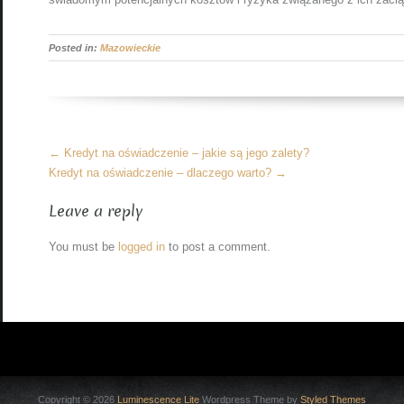
Posted in:
Mazowieckie
More
←
Kredyt na oświadczenie – jakie są jego zalety?
Articles
Kredyt na oświadczenie – dlaczego warto?
→
Leave a reply
You must be
logged in
to post a comment.
Copyright © 2026
Luminescence Lite
Wordpress Theme by
Styled Themes