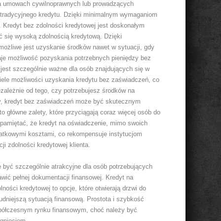
na umowach cywilnoprawnych lub prowadzących
m tradycyjnego kredytu. Dzięki minimalnym wymaganiom
. Kredyt bez zdolności kredytowej jest doskonałym
 się wysoką zdolnością kredytową. Dzięki
żliwe jest uzyskanie środków nawet w sytuacji, gdy
aje możliwość pozyskania potrzebnych pieniędzy bez
jest szczególnie ważne dla osób znajdujących się w
wiele możliwości uzyskania kredytu bez zaświadczeń, co
iezależnie od tego, czy potrzebujesz środków na
by, kredyt bez zaświadczeń może być skutecznym
o główne zalety, które przyciągają coraz więcej osób do
pamiętać, że kredyt na oświadczenie, mimo swoich
datkowymi kosztami, co rekompensuje instytucjom
i zdolności kredytowej klienta.
 być szczególnie atrakcyjne dla osób potrzebujących
awić pełnej dokumentacji finansowej. Kredyt na
ności kredytowej to opcje, które otwierają drzwi do
rudniejszą sytuacją finansową. Prostota i szybkość
spółczesnym rynku finansowym, choć należy być
ągnięciem.