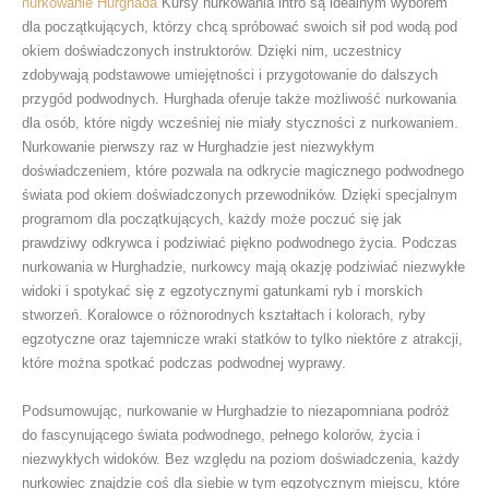
nurkowanie Hurghada
Kursy nurkowania intro są idealnym wyborem
dla początkujących, którzy chcą spróbować swoich sił pod wodą pod
okiem doświadczonych instruktorów. Dzięki nim, uczestnicy
zdobywają podstawowe umiejętności i przygotowanie do dalszych
przygód podwodnych. Hurghada oferuje także możliwość nurkowania
dla osób, które nigdy wcześniej nie miały styczności z nurkowaniem.
Nurkowanie pierwszy raz w Hurghadzie jest niezwykłym
doświadczeniem, które pozwala na odkrycie magicznego podwodnego
świata pod okiem doświadczonych przewodników. Dzięki specjalnym
programom dla początkujących, każdy może poczuć się jak
prawdziwy odkrywca i podziwiać piękno podwodnego życia. Podczas
nurkowania w Hurghadzie, nurkowcy mają okazję podziwiać niezwykłe
widoki i spotykać się z egzotycznymi gatunkami ryb i morskich
stworzeń. Koralowce o różnorodnych kształtach i kolorach, ryby
egzotyczne oraz tajemnicze wraki statków to tylko niektóre z atrakcji,
które można spotkać podczas podwodnej wyprawy.
Podsumowując, nurkowanie w Hurghadzie to niezapomniana podróż
do fascynującego świata podwodnego, pełnego kolorów, życia i
niezwykłych widoków. Bez względu na poziom doświadczenia, każdy
nurkowiec znajdzie coś dla siebie w tym egzotycznym miejscu, które