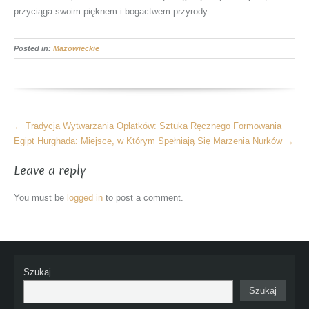
przyciąga swoim pięknem i bogactwem przyrody.
Posted in:
Mazowieckie
More
←
Tradycja Wytwarzania Opłatków: Sztuka Ręcznego Formowania
Articles
Egipt Hurghada: Miejsce, w Którym Spełniają Się Marzenia Nurków
→
Leave a reply
You must be
logged in
to post a comment.
Szukaj
Szukaj