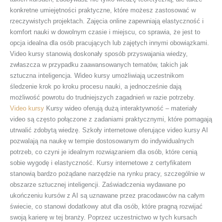
konkretne umiejętności praktyczne, które możesz zastosować w
rzeczywistych projektach. Zajęcia online zapewniają elastyczność i
komfort nauki w dowolnym czasie i miejscu, co sprawia, że jest to
opcja idealna dla osób pracujących lub zajętych innymi obowiązkami.
Video kursy stanowią doskonały sposób przyswajania wiedzy,
zwłaszcza w przypadku zaawansowanych tematów, takich jak
sztuczna inteligencja. Wideo kursy umożliwiają uczestnikom
śledzenie krok po kroku procesu nauki, a jednocześnie dają
możliwość powrotu do trudniejszych zagadnień w razie potrzeby.
Video kursy
Kursy wideo oferują dużą interaktywność – materiały
video są często połączone z zadaniami praktycznymi, które pomagają
utrwalić zdobytą wiedzę. Szkoły internetowe oferujące video kursy AI
pozwalają na naukę w tempie dostosowanym do indywidualnych
potrzeb, co czyni je idealnym rozwiązaniem dla osób, które cenią
sobie wygodę i elastyczność. Kursy internetowe z certyfikatem
stanowią bardzo pożądane narzędzie na rynku pracy, szczególnie w
obszarze sztucznej inteligencji. Zaświadczenia wydawane po
ukończeniu kursów z AI są uznawane przez pracodawców na całym
świecie, co stanowi dodatkowy atut dla osób, które pragną rozwijać
swoją karierę w tej branży. Poprzez uczestnictwo w tych kursach