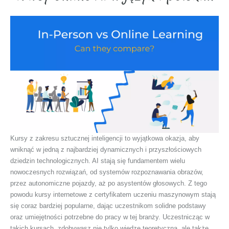
Kursy z zakresu sztucznej inteligencji to wyjątkowa okazja, aby
wniknąć w jedną z najbardziej dynamicznych i przyszłościowych
dziedzin technologicznych. AI stają się fundamentem wielu
nowoczesnych rozwiązań, od systemów rozpoznawania obrazów,
przez autonomiczne pojazdy, aż po asystentów głosowych. Z tego
powodu kursy internetowe z certyfikatem uczeniu maszynowym stają
się coraz bardziej popularne, dając uczestnikom solidne podstawy
oraz umiejętności potrzebne do pracy w tej branży. Uczestnicząc w
takich kursach, zdobywasz nie tylko wiedzę teoretyczną, ale także