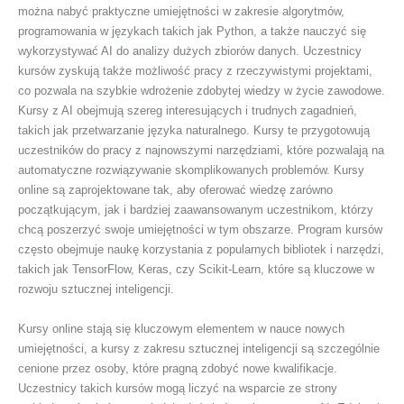
można nabyć praktyczne umiejętności w zakresie algorytmów,
programowania w językach takich jak Python, a także nauczyć się
wykorzystywać AI do analizy dużych zbiorów danych. Uczestnicy
kursów zyskują także możliwość pracy z rzeczywistymi projektami,
co pozwala na szybkie wdrożenie zdobytej wiedzy w życie zawodowe.
Kursy z AI obejmują szereg interesujących i trudnych zagadnień,
takich jak przetwarzanie języka naturalnego. Kursy te przygotowują
uczestników do pracy z najnowszymi narzędziami, które pozwalają na
automatyczne rozwiązywanie skomplikowanych problemów. Kursy
online są zaprojektowane tak, aby oferować wiedzę zarówno
początkującym, jak i bardziej zaawansowanym uczestnikom, którzy
chcą poszerzyć swoje umiejętności w tym obszarze. Program kursów
często obejmuje naukę korzystania z popularnych bibliotek i narzędzi,
takich jak TensorFlow, Keras, czy Scikit-Learn, które są kluczowe w
rozwoju sztucznej inteligencji.
Kursy online stają się kluczowym elementem w nauce nowych
umiejętności, a kursy z zakresu sztucznej inteligencji są szczególnie
cenione przez osoby, które pragną zdobyć nowe kwalifikacje.
Uczestnicy takich kursów mogą liczyć na wsparcie ze strony