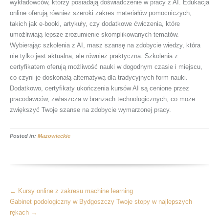
wykładowców, którzy posiadają doświadczenie w pracy z AI. Edukacja
online oferują również szeroki zakres materiałów pomocniczych,
takich jak e-booki, artykuły, czy dodatkowe ćwiczenia, które
umożliwiają lepsze zrozumienie skomplikowanych tematów.
Wybierając szkolenia z AI, masz szansę na zdobycie wiedzy, która
nie tylko jest aktualna, ale również praktyczna. Szkolenia z
certyfikatem oferują możliwość nauki w dogodnym czasie i miejscu,
co czyni je doskonałą alternatywą dla tradycyjnych form nauki.
Dodatkowo, certyfikaty ukończenia kursów AI są cenione przez
pracodawców, zwłaszcza w branżach technologicznych, co może
zwiększyć Twoje szanse na zdobycie wymarzonej pracy.
Posted in:
Mazowieckie
More
←
Kursy online z zakresu machine learning
Articles
Gabinet podologiczny w Bydgoszczy Twoje stopy w najlepszych
rękach
→