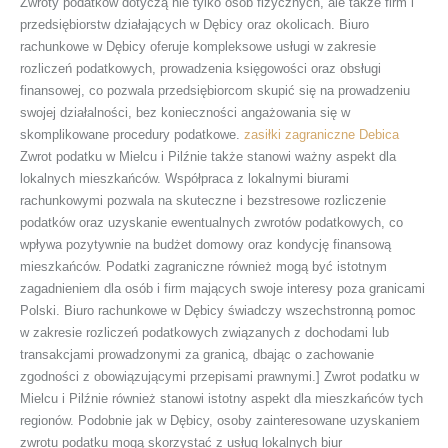
Zwroty podatków dotyczą nie tylko osób fizycznych, ale także firm i
przedsiębiorstw działających w Dębicy oraz okolicach. Biuro
rachunkowe w Dębicy oferuje kompleksowe usługi w zakresie
rozliczeń podatkowych, prowadzenia księgowości oraz obsługi
finansowej, co pozwala przedsiębiorcom skupić się na prowadzeniu
swojej działalności, bez konieczności angażowania się w
skomplikowane procedury podatkowe.
zasiłki zagraniczne Debica
Zwrot podatku w Mielcu i Pilźnie także stanowi ważny aspekt dla
lokalnych mieszkańców. Współpraca z lokalnymi biurami
rachunkowymi pozwala na skuteczne i bezstresowe rozliczenie
podatków oraz uzyskanie ewentualnych zwrotów podatkowych, co
wpływa pozytywnie na budżet domowy oraz kondycję finansową
mieszkańców. Podatki zagraniczne również mogą być istotnym
zagadnieniem dla osób i firm mających swoje interesy poza granicami
Polski. Biuro rachunkowe w Dębicy świadczy wszechstronną pomoc
w zakresie rozliczeń podatkowych związanych z dochodami lub
transakcjami prowadzonymi za granicą, dbając o zachowanie
zgodności z obowiązującymi przepisami prawnymi.] Zwrot podatku w
Mielcu i Pilźnie również stanowi istotny aspekt dla mieszkańców tych
regionów. Podobnie jak w Dębicy, osoby zainteresowane uzyskaniem
zwrotu podatku mogą skorzystać z usług lokalnych biur