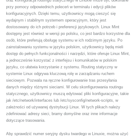
oraz konfiguracja routingu statycznego w Linuxie może być dokonane
przy pomocy odpowiednich poleceń w terminalu i edycji plików
konfiguracyjnych. Dzięki temu, użytkownicy mogą cieszyć się
wydajnym i stabilnym systemem operacyjnym, który jest
dostosowany do ich potrzeb i preferencji językowych. Linux Mint
dostępny jest również w wersji po polsku, co jest bardzo korzystne dla
osób, które preferują obsługę systemu w ich rodzimym języku. Po
zainstalowaniu systemu w języku polskim, użytkownicy będą mieli
dostęp do pełnych funkcjonalności i narzędzi, które oferuje Linux Mint,
a jednocześnie korzystać z interfejsu i komunikatów w polskim
języku, co ułatwia korzystanie z systemu. Routing statyczny w
systemie Linux odgrywa kluczową rolę w zarządzaniu ruchem
sieciowym. Pozwala na ręczne konfigurowanie tras przesyłania
danych między różnymi sieciami. W celu skonfigurowania routingu
statycznego, użytkownicy muszą edytować pliki konfiguracyjne, takie
jak /etc/network/interfaces lub /etc/sysconfig/network-scripts, w
zależności od używanej dystrybucji Linux. W tych plikach należy
zdefiniować adresy sieci, bramy domyślne oraz inne informacje
dotyczące trasowania.
Aby sprawdzić numer seryjny dysku twardego w Linuxie, można użyć