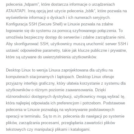
polecenia „hdparm”, które dostarcza informacje o urządzeniach
ATA/ATAPI. Inną opcją jest użycie polecenia „lsblk”, które pozwala na
wyświetlenie informacji o dyskach i ich numerach seryjnych.
Konfiguracja SSH (Secure Shell) w Linuxie pozwala na zdalne
logowanie się do systemu za pomocą szyfrowanego połączenia. To
umożliwia bezpieczny dostęp do serwerów i zdalne zarządzanie nimi.
Aby skonfigurować SSH, użytkownicy muszą uruchomić serwer SSH i
ustawić odpowiednie parametry, takie jak klucze publiczne i prywatne,
które są używane do uwierzytelnienia użytkowników.
Desktop Linux to wersja Linuxa zaprojektowana dla użytku na
komputerach stacjonarnych i laptopach. Desktop Linux oferuje
przyjazny interfejs graficzny, który ułatwia korzystanie z systemu dla
użytkowników o różnym poziomie zaawansowania. Dzięki
różnorodności dostępnych dystrybucji, użytkownicy mogą wybrać tę,
która najlepiej odpowiada ich preferencjom i potrzebom. Podstawowe
polecenia w Linuxie pozwalają na wykonywanie podstawowych
operacji w terminalu. Są to m.in. polecenia do nawigacji po systemie
plików, zarządzania procesami, przeglądania zawartości plików
tekstowych czy manipulacji plikami i katalogami.