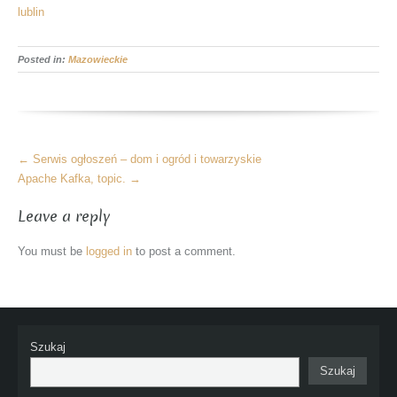
lublin
Posted in:
Mazowieckie
More
←
Serwis ogłoszeń – dom i ogród i towarzyskie
Articles
Apache Kafka, topic.
→
Leave a reply
You must be
logged in
to post a comment.
Szukaj
Szukaj