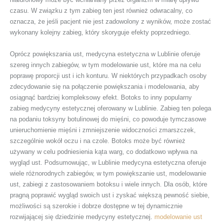
czasu. W związku z tym zabieg ten jest również odwracalny, co
oznacza, że jeśli pacjent nie jest zadowolony z wyników, może zostać
wykonany kolejny zabieg, który skoryguje efekty poprzedniego.
Oprócz powiększania ust, medycyna estetyczna w Lublinie oferuje
szereg innych zabiegów, w tym modelowanie ust, które ma na celu
poprawę proporcji ust i ich konturu. W niektórych przypadkach osoby
zdecydowanie się na połączenie powiększania i modelowania, aby
osiągnąć bardziej kompleksowy efekt. Botoks to inny popularny
zabieg medycyny estetycznej oferowany w Lublinie. Zabieg ten polega
na podaniu toksyny botulinowej do mięśni, co powoduje tymczasowe
unieruchomienie mięśni i zmniejszenie widoczności zmarszczek,
szczególnie wokół oczu i na czole. Botoks może być również
używany w celu podniesienia kąta warg, co dodatkowo wpływa na
wygląd ust. Podsumowując, w Lublinie medycyna estetyczna oferuje
wiele różnorodnych zabiegów, w tym powiększanie ust, modelowanie
ust, zabiegi z zastosowaniem botoksu i wiele innych. Dla osób, które
pragną poprawić wygląd swoich ust i zyskać większą pewność siebie,
możliwości są szerokie i dobrze dostępne w tej dynamicznie
rozwijającej się dziedzinie medycyny estetycznej.
modelowanie ust