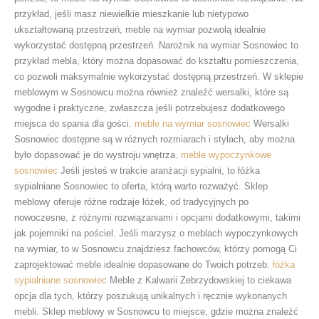
przykład, jeśli masz niewielkie mieszkanie lub nietypowo
ukształtowaną przestrzeń, meble na wymiar pozwolą idealnie
wykorzystać dostępną przestrzeń. Narożnik na wymiar Sosnowiec to
przykład mebla, który można dopasować do kształtu pomieszczenia,
co pozwoli maksymalnie wykorzystać dostępną przestrzeń. W sklepie
meblowym w Sosnowcu można również znaleźć wersalki, które są
wygodne i praktyczne, zwłaszcza jeśli potrzebujesz dodatkowego
miejsca do spania dla gości.
meble na wymiar sosnowiec
Wersalki
Sosnowiec dostępne są w różnych rozmiarach i stylach, aby można
było dopasować je do wystroju wnętrza.
meble wypoczynkowe
sosnowiec
Jeśli jesteś w trakcie aranżacji sypialni, to łóżka
sypialniane Sosnowiec to oferta, którą warto rozważyć. Sklep
meblowy oferuje różne rodzaje łóżek, od tradycyjnych po
nowoczesne, z różnymi rozwiązaniami i opcjami dodatkowymi, takimi
jak pojemniki na pościel. Jeśli marzysz o meblach wypoczynkowych
na wymiar, to w Sosnowcu znajdziesz fachowców, którzy pomogą Ci
zaprojektować meble idealnie dopasowane do Twoich potrzeb.
łóżka
sypialniane sosnowiec
Meble z Kalwarii Zebrzydowskiej to ciekawa
opcja dla tych, którzy poszukują unikalnych i ręcznie wykonanych
mebli. Sklep meblowy w Sosnowcu to miejsce, gdzie można znaleźć