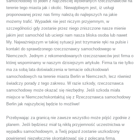
samochodowy to jeden z najcześciej wybieranych rzeczoznawców na
terenie tego miasta jak i okolic. Niewątpliwym jest, iż usługi
proponowanej przez nas firmy należą do najlepszych na jakie
możemy trafić. Wypadek nie jest niczym przyjemnym, w
szczególności gdy zostanie przez niego zniszczone nasze mienie
jakim jest samochód lub ucierpi nam nasza bliska osoba lub nawet
My. Najważniejszym w takiej sytuacji jest trzymanie ręki na pulsie i
kontakt do sprawdzonego rzeczoznawcy samochodowego w
Niemczech. Jednym z rekomendowanych rzeczoznawców jest firma o
której wspominamy w naszym dzisiejszym artykule. Firma ta nie tylko
ma za sobą lata doświadczenia w temacie odszkodowań
samochodowych na terenie miasta Berlin w Niemczech, lecz również
świadczy porady z tego zakresu. W razie szkody, rzeczoznawca
samochodowy może okazać się niezbędny. Jeśli szkoda miała
miejsce w Niemczechskontaktuj się z Rzeczoznawca samochodowy
Berlin jak najszybciej będzie to możliwe!
Przebywając za granicą nie zawsze wszystko może pójść zgodnie z
planem. Jeśli będziesz miał tą nikłą przyjemność uczestnictwa w
wypadku samochodowym, a Twój pojazd zostanie uszkodzony
powinieneś niezwłocznie skontaktować się z polecaną firmą.