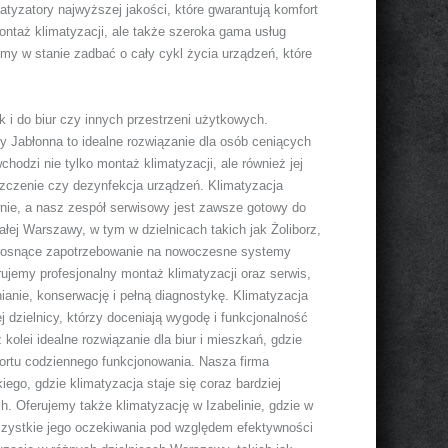
matyzatory najwyższej jakości, które gwarantują komfort
ntaż klimatyzacji, ale także szeroka gama usług
my w stanie zadbać o cały cykl życia urządzeń, które
 i do biur czy innych przestrzeni użytkowych.
y Jabłonna to idealne rozwiązanie dla osób ceniących
odzi nie tylko montaż klimatyzacji, ale również jej
yszczenie czy dezynfekcja urządzeń. Klimatyzacja
wnie, a nasz zespół serwisowy jest zawsze gotowy do
ałej Warszawy, w tym w dzielnicach takich jak Żoliborz,
 rosnące zapotrzebowanie na nowoczesne systemy
rujemy profesjonalny montaż klimatyzacji oraz serwis,
nianie, konserwację i pełną diagnostykę. Klimatyzacja
dzielnicy, którzy doceniają wygodę i funkcjonalność
lei idealne rozwiązanie dla biur i mieszkań, gdzie
ortu codziennego funkcjonowania. Nasza firma
go, gdzie klimatyzacja staje się coraz bardziej
 Oferujemy także klimatyzację w Izabelinie, gdzie w
wszystkie jego oczekiwania pod względem efektywności