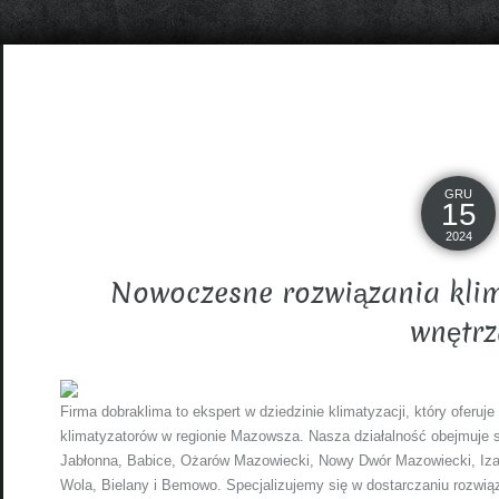
GRU
15
2024
Nowoczesne rozwiązania klim
wnętrz
Firma dobraklima to ekspert w dziedzinie klimatyzacji, który ofer
klimatyzatorów w regionie Mazowsza. Nasza działalność obejmuje s
Jabłonna, Babice, Ożarów Mazowiecki, Nowy Dwór Mazowiecki, Izabe
Wola, Bielany i Bemowo. Specjalizujemy się w dostarczaniu rozwi