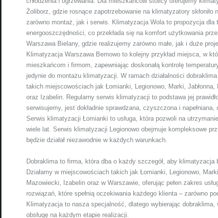
chłodzenia i ogrzewania. Dla mieszkańców stolicy oferujemy klimat
Żoliborz, gdzie rosnące zapotrzebowanie na klimatyzatory skłoniło
zarówno montaż, jak i serwis. Klimatyzacja Wola to propozycja dla 
energooszczędności, co przekłada się na komfort użytkowania przez
Warszawa Bielany, gdzie realizujemy zarówno małe, jak i duże proje
Klimatyzacja Warszawa Bemowo to kolejny przykład miejsca, w k
mieszkańcom i firmom, zapewniając doskonałą kontrolę temperatury
jedynie do montażu klimatyzacji. W ramach działalności dobraklima
takich miejscowościach jak Łomianki, Legionowo, Marki, Jabłonn
oraz Izabelin. Regularny serwis klimatyzacji to podstawa jej prawidł
serwisujemy, jest dokładnie sprawdzana, czyszczona i napełniana, 
Serwis klimatyzacji Łomianki to usługa, która pozwoli na utrzyman
wiele lat. Serwis klimatyzacji Legionowo obejmuje kompleksowe prze
będzie działał niezawodnie w każdych warunkach.
Dobraklima to firma, która dba o każdy szczegół, aby klimatyzacja b
Działamy w miejscowościach takich jak Łomianki, Legionowo, Mar
Mazowiecki, Izabelin oraz w Warszawie, oferując pełen zakres usłu
rozwiązań, które spełnią oczekiwania każdego klienta – zarówno po
Klimatyzacja to nasza specjalność, dlatego wybierając dobraklima,
obsługę na każdym etapie realizacji.