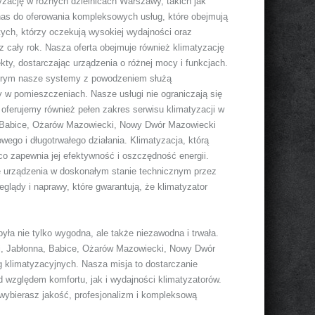
yzację w różnych dzielnicach Warszawy, takich jak
 nas do oferowania kompleksowych usług, które obejmują
tych, którzy oczekują wysokiej wydajności oraz
 cały rok. Nasza oferta obejmuje również klimatyzację
kty, dostarczając urządzenia o różnej mocy i funkcjach.
tórym nasze systemy z powodzeniem służą
 w pomieszczeniach. Nasze usługi nie ograniczają się
 oferujemy również pełen zakres serwisu klimatyzacji w
a, Babice, Ożarów Mazowiecki, Nowy Dwór Mazowiecki
owego i długotrwałego działania. Klimatyzacja, którą
co zapewnia jej efektywność i oszczędność energii.
ie urządzenia w doskonałym stanie technicznym przez
glądy i naprawy, które gwarantują, że klimatyzator
yła nie tylko wygodna, ale także niezawodna i trwała.
ki, Jabłonna, Babice, Ożarów Mazowiecki, Nowy Dwór
g klimatyzacyjnych. Nasza misja to dostarczanie
d względem komfortu, jak i wydajności klimatyzatorów.
 wybierasz jakość, profesjonalizm i kompleksową