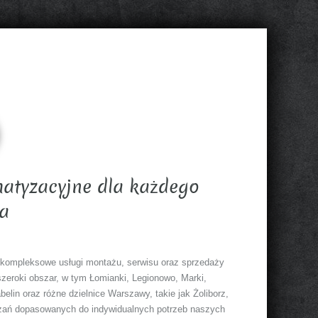
atyzacyjne dla każdego
a
uje kompleksowe usługi montażu, serwisu oraz sprzedaży
zeroki obszar, w tym Łomianki, Legionowo, Marki,
lin oraz różne dzielnice Warszawy, takie jak Żoliborz,
ązań dopasowanych do indywidualnych potrzeb naszych