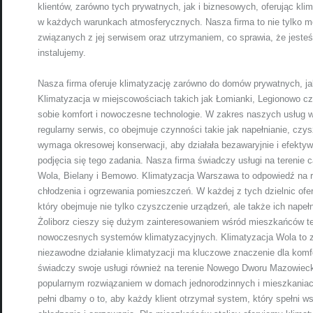
klientów, zarówno tych prywatnych, jak i biznesowych, oferując kli
w każdych warunkach atmosferycznych. Nasza firma to nie tylko mo
związanych z jej serwisem oraz utrzymaniem, co sprawia, że jesteś
instalujemy.
Nasza firma oferuje klimatyzację zarówno do domów prywatnych, jak
Klimatyzacja w miejscowościach takich jak Łomianki, Legionowo cz
sobie komfort i nowoczesne technologie. W zakres naszych usług wch
regularny serwis, co obejmuje czynności takie jak napełnianie, cz
wymaga okresowej konserwacji, aby działała bezawaryjnie i efekty
podjęcia się tego zadania. Nasza firma świadczy usługi na terenie c
Wola, Bielany i Bemowo. Klimatyzacja Warszawa to odpowiedź na
chłodzenia i ogrzewania pomieszczeń. W każdej z tych dzielnic ofe
który obejmuje nie tylko czyszczenie urządzeń, ale także ich napeł
Żoliborz cieszy się dużym zainteresowaniem wśród mieszkańców tej 
nowoczesnych systemów klimatyzacyjnych. Klimatyzacja Wola to z ko
niezawodne działanie klimatyzacji ma kluczowe znaczenie dla komf
świadczy swoje usługi również na terenie Nowego Dworu Mazowieckie
popularnym rozwiązaniem w domach jednorodzinnych i mieszkaniach.
pełni dbamy o to, aby każdy klient otrzymał system, który spełni 