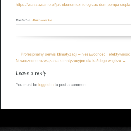
https://warszawainfo.pl/jak-ekonomicznie-ogrzac-dom-pompa-ciepla-
Posted in:
Mazowieckie
More
←
Profesjonalny serwis klimatyzacji – niezawodność i efektywność
Articles
Nowoczesne rozwiązania klimatyzacyjne dla każdego wnętrza
→
Leave a reply
You must be
logged in
to post a comment.