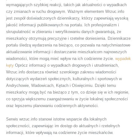
wymagających szybkiej reakcji, takich jak aktualności o wypadkach
czy zmianach w ruchu drogowym. Ważnym elementem Wrzuc.info
jest zespół doświadczonych dziennikarzy, którzy zapewniają wysoką
jakość informacji publikowanych na portalu. Ich profesjonalizm i
skrupulatność w zbieraniu i weryfikowaniu danych gwarantują, że
mieszkańcy otrzymują precyzyjne i rzetelne doniesienia. Dziennikarze
portalu śledzą wydarzenia na bieżąco, co pozwala na natychmiastowe
aktualizowanie informacji i dostarczanie mieszkańcom najnowszych
wiadomości, które mogą mieć wpływ na ich codzienne życie.
wypadek
kęty
Oprócz informacji o wypadkach drogowych i utrudnieniach,
Wrzuc.info dostarcza również szerokiego zakresu wiadomości
dotyczących wydarzeń społecznych, kulturalnych i sportowych w
Andrychowie, Wadowicach, Kętach i Oświęcimiu. Dzięki temu
mieszkańcy mogą być na bieżąco z tym, co dzieje się w ich regionie,
co sprzyja większemu zaangażowaniu w życie lokalnej społeczności
oraz lepszemu planowaniu codziennych aktywności.
Serwis wrzuc.info stanowi istotne wsparcie dla lokalnych
społeczności, zapewniając im dostęp do aktualnych i rzetelnych
informacji, które wpływają na codzienne życie mieszkańców.