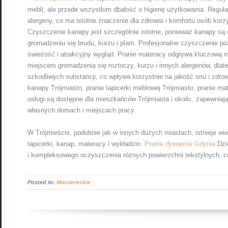
mebli, ale przede wszystkim dbałość o higienę użytkowania. Regul
alergeny, co ma istotne znaczenie dla zdrowia i komfortu osób korz
Czyszczenie kanapy jest szczególnie istotne, ponieważ kanapy są
gromadzeniu się brudu, kurzu i plam. Profesjonalne czyszczenie p
świeżość i atrakcyjny wygląd. Pranie materacy odgrywa kluczową ro
miejscem gromadzenia się roztoczy, kurzu i innych alergenów, dlat
szkodliwych substancji, co wpływa korzystnie na jakość snu i zdrow
kanapy Trójmiasto, pranie tapicerki meblowej Trójmiasto, pranie mat
usługi są dostępne dla mieszkańców Trójmiasta i okolic, zapewniaj
własnych domach i miejscach pracy.
W Trójmieście, podobnie jak w innych dużych miastach, istnieje wie
tapicerki, kanap, materacy i wykładzin.
Pranie dywanów Gdynia
Dzi
i kompleksowego oczyszczenia różnych powierzchni tekstylnych, co
Posted in:
Mazowieckie