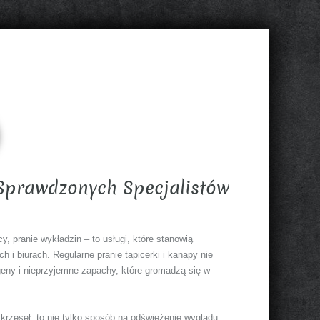
 Sprawdzonych Specjalistów
y, pranie wykładzin – to usługi, które stanowią
 i biurach. Regularne pranie tapicerki i kanapy nie
rgeny i nieprzyjemne zapachy, które gromadzą się w
 krzeseł, to nie tylko sposób na odświeżenie wyglądu