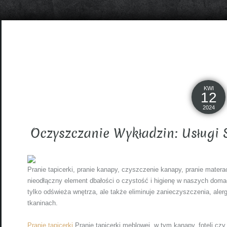
KWI
12
2024
Oczyszczanie Wykładzin: Usługi
Pranie tapicerki, pranie kanapy, czyszczenie kanapy, pranie materac
nieodłączny element dbałości o czystość i higienę w naszych domach
tylko odświeża wnętrza, ale także eliminuje zanieczyszczenia, ale
tkaninach.
Pranie tapicerki
Pranie tapicerki meblowej, w tym kanapy, foteli czy