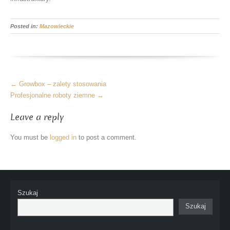
Posted in:
Mazowieckie
More
←
Growbox – zalety stosowania
Articles
Profesjonalne roboty ziemne
→
Leave a reply
You must be
logged in
to post a comment.
Szukaj
Szukaj