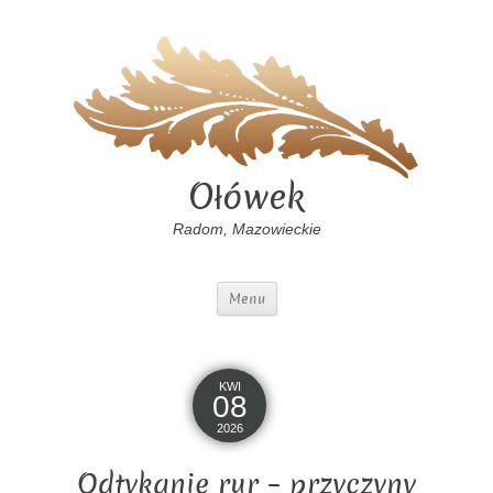
Ołówek
Radom, Mazowieckie
Menu
KWI
08
2026
Odtykanie rur – przyczyny