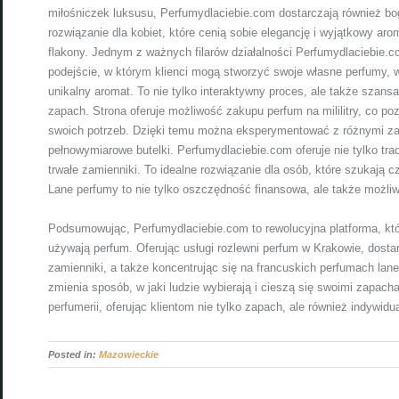
miłośniczek luksusu, Perfumydlaciebie.com dostarczają również b
rozwiązanie dla kobiet, które cenią sobie elegancję i wyjątkowy ar
flakony. Jednym z ważnych filarów działalności Perfumydlaciebie.c
podejście, w którym klienci mogą stworzyć swoje własne perfumy, 
unikalny aromat. To nie tylko interaktywny proces, ale także szan
zapach. Strona oferuje możliwość zakupu perfum na mililitry, co po
swoich potrzeb. Dzięki temu można eksperymentować z różnymi za
pełnowymiarowe butelki. Perfumydlaciebie.com oferuje nie tylko tra
trwałe zamienniki. To idealne rozwiązanie dla osób, które szukają
Lane perfumy to nie tylko oszczędność finansowa, ale także możli
Podsumowując, Perfumydlaciebie.com to rewolucyjna platforma, która
używają perfum. Oferując usługi rozlewni perfum w Krakowie, dostarc
zamienniki, a także koncentrując się na francuskich perfumach la
zmienia sposób, w jaki ludzie wybierają i cieszą się swoimi zapac
perfumerii, oferując klientom nie tylko zapach, ale również indywid
Posted in:
Mazowieckie