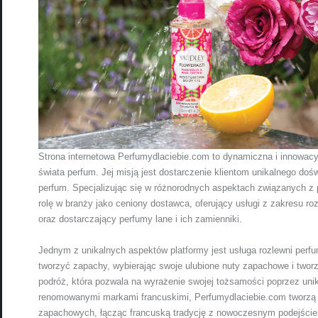
Strona internetowa Perfumydlaciebie.com to dynamiczna i innowacyj
świata perfum. Jej misją jest dostarczenie klientom unikalnego d
perfum. Specjalizując się w różnorodnych aspektach związanych 
rolę w branży jako ceniony dostawca, oferujący usługi z zakresu roz
oraz dostarczający perfumy lane i ich zamienniki.
Jednym z unikalnych aspektów platformy jest usługa rozlewni perf
tworzyć zapachy, wybierając swoje ulubione nuty zapachowe i twor
podróż, która pozwala na wyrażenie swojej tożsamości poprzez un
renomowanymi markami francuskimi, Perfumydlaciebie.com tworzą r
zapachowych, łącząc francuską tradycję z nowoczesnym podejście