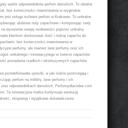
ogaty wybór odpowiedników perfum damskich. To idealne
omat, bez konieczności inwestowania w oryginalne
om jest usługa rozlewni perfum w Krakowie. To unikalne
wybierając ulubione nuty zapachowe i komponując swój
sa na wyrażenie swojej osobowości poprzez unikalny
zwala klientom dostosować ilość i rodzaj zapachu do
pachami, bez konieczności inwestowania w
dycyjne perfumy, ale również lane perfumy oraz ich
 czegoś unikalnego i innowacyjnego w świecie zapachów.
wość posiadania rzadkich i ekskluzywnych zapachów.
 przedefiniowała sposób, w jaki ludzie postrzegają i
zając perfum na mililitry, lane perfumy i ich
ne oraz odpowiednikach damskich, Perfumydlaciebie.com
hami. Ta innowacyjna marka kontynuuje ewolucję
ualność, ekspresję i wyjątkowe doświadczenie.