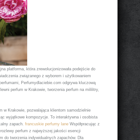
na platforma, która zrewolucjonizowała podejście do
oświadczenia związanego z wyborem i użytkowaniem
z perfumami, Perfumydlaciebie.com odgrywa kluczową
lewni perfum w Krakowie, tworzenia perfum na mililitry,
um w Krakowie, pozwalająca klientom samodzielnie
ząc wyjątkowe kompozycje. To interaktywna i osobista
ikalny zapach.
francuskie perfumy lane
Współpracując z
ozlewy perfum z najwyższej jakości esencji
m do tworzenia indywidualnych zapachów. Dla