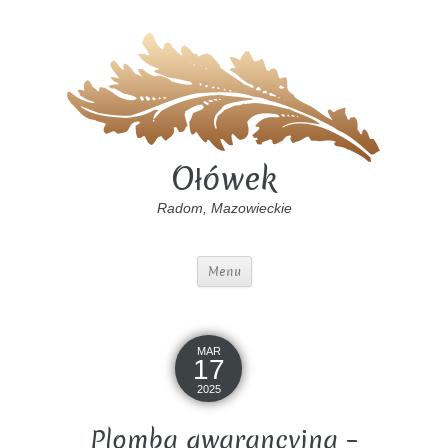
Ołówek
Radom, Mazowieckie
Menu
MAR
17
2025
Plomba gwarancyjna –