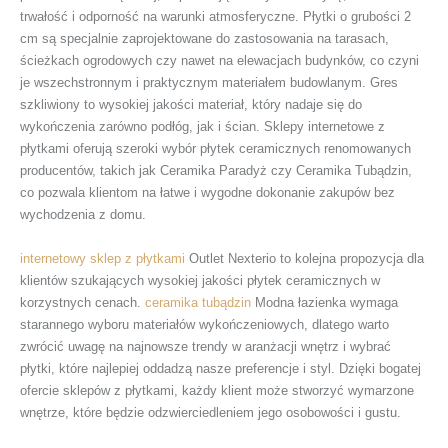
trwałość i odporność na warunki atmosferyczne. Płytki o grubości 2
cm są specjalnie zaprojektowane do zastosowania na tarasach,
ścieżkach ogrodowych czy nawet na elewacjach budynków, co czyni
je wszechstronnym i praktycznym materiałem budowlanym. Gres
szkliwiony to wysokiej jakości materiał, który nadaje się do
wykończenia zarówno podłóg, jak i ścian. Sklepy internetowe z
płytkami oferują szeroki wybór płytek ceramicznych renomowanych
producentów, takich jak Ceramika Paradyż czy Ceramika Tubądzin,
co pozwala klientom na łatwe i wygodne dokonanie zakupów bez
wychodzenia z domu.
internetowy sklep z płytkami
Outlet Nexterio to kolejna propozycja dla
klientów szukających wysokiej jakości płytek ceramicznych w
korzystnych cenach.
ceramika tubądzin
Modna łazienka wymaga
starannego wyboru materiałów wykończeniowych, dlatego warto
zwrócić uwagę na najnowsze trendy w aranżacji wnętrz i wybrać
płytki, które najlepiej oddadzą nasze preferencje i styl. Dzięki bogatej
ofercie sklepów z płytkami, każdy klient może stworzyć wymarzone
wnętrze, które będzie odzwierciedleniem jego osobowości i gustu.