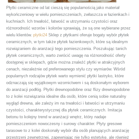
Płytki ceramiczne od lat cieszą się popularnością jako materiał
wykończeniowy w wielu pomieszczeniach, zwłaszcza w łazienkach i
kuchniach. Ich trwałość, łatwość w utrzymaniu czystości oraz
różnorodność wzorów i kolorów sprawiają, że są one wybierane przez
wielu klientów.
plytki24
Sklep z płytkami oferuje bogaty wybór płytek
ceramicznych, w tym także płytek łazienkowych, które są idealnym
rozwiązaniem do aranżacji tego pomieszczenia. Poszukując tanich
płytek ceramicznych, warto zwrócić uwagę na różnorodność oferty
dostępnej w sklepach, gdzie można znaleźć płytki w atrakcyjnych
cenach, niezależnie od preferowanego stylu czy wymiarów. Wśród
popularnych rodzajów płytek warto wymienić płytki lastryko, które
odznaczają się wyjątkowym wzornictwem i są doskonałym wyborem
do aranżacji podłóg. Płytki drewnopodobne oraz flizy drewnopodobne
to z kolei rozwiązania idealne dla osób, które cenią sobie naturalny
wygląd drewna, ale zależy im na trwałości i łatwości w utrzymaniu
czystości, charakterystycznej dla płytek ceramicznych. Imitacja
betonu to kolejny trend w aranżacji wnętrz, który nadaje
pomieszczeniom nowoczesny i surowy charakter. Płyty gresowe
tarasowe to z kolei doskonały wybór dla osób planujących aranżację
przestrzeni zewnętrznej, zapewniając nie tylko estetykę, ale również