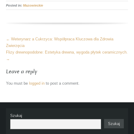
Posted in:
Mazowieckie
More
←
Weterynarz a Cukrzyca: Współpraca Kluczowa dla Zdrowia
Articles
Zwierzęcia
Flizy drewnopodobne: Estetyka drewna, wygoda płytek ceramicznych.
→
Leave a reply
You must be
logged in
to post a comment.
Szukaj
Szukaj