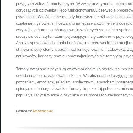
przyjętych założeń teoretycznych. W związku z tym oba pojęcia 
dotyczących człowieka i jego funkcjonowania.Obserwacja procesów
psychologii. Współczesne metody badawcze umożliwiają analizowa
działaniami człowieka. Pozwala to na lepsze zrozumienie proces
wpływających na sposób reagowania w różnych sytuacjach społecz
rzeczywistości są tematami pojawiającymi się zarówno w psychologi
Analiza sposobów odbierania bodźców, interpretowania informacji o
stanowi istotny element badań nad funkcjonowaniem człowieka. Zag
naukowców, badaczy oraz autorów zajmujących się tematyką psychi
Tematy związane z psychiką człowieka obejmują szeroki zakres pr
świadomości oraz zachowań ludzkich. W zależności od przyjętej p
poznaniem, emocjami, relacjami społecznymi, sposobami postrzega
opisującymi naturę człowieka. Tematy te pozostają obecne zarówno w
popularyzujących wiedzę o psychice oraz procesach zachodzących
Posted in:
Mazowieckie