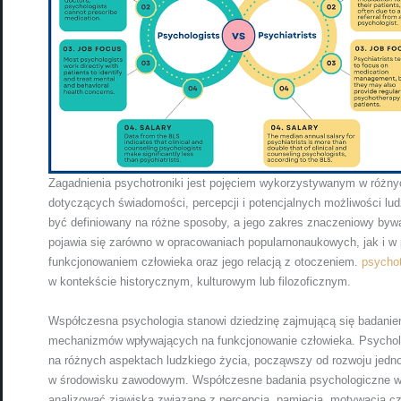
Zagadnienia psychotroniki jest pojęciem wykorzystywanym w różny
dotyczących świadomości, percepcji i potencjalnych możliwości lu
być definiowany na różne sposoby, a jego zakres znaczeniowy bywa
pojawia się zarówno w opracowaniach popularnonaukowych, jak i w 
funkcjonowaniem człowieka oraz jego relacją z otoczeniem.
psychot
w kontekście historycznym, kulturowym lub filozoficznym.
Współczesna psychologia stanowi dziedzinę zajmującą się badani
mechanizmów wpływających na funkcjonowanie człowieka. Psychologi
na różnych aspektach ludzkiego życia, począwszy od rozwoju jedno
w środowisku zawodowym. Współczesne badania psychologiczne w
analizować zjawiska związane z percepcją, pamięcią, motywacją cz