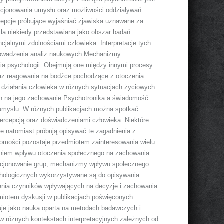
kcjonowania umysłu oraz możliwości oddziaływań
epcje próbujące wyjaśniać zjawiska uznawane za
yła niekiedy przedstawiana jako obszar badań
jalnymi zdolnościami człowieka. Interpretacje tych
prowadzenia analiz naukowych.Mechanizmy
ia psychologii. Obejmują one między innymi procesy
oraz reagowania na bodźce pochodzące z otoczenia.
 działania człowieka w różnych sytuacjach życiowych
ch na jego zachowanie.Psychotronika a świadomość
o umysłu. W różnych publikacjach można spotkać
percepcją oraz doświadczeniami człowieka. Niektóre
ne natomiast próbują opisywać te zagadnienia z
adomości pozostaje przedmiotem zainteresowania wielu
daniem wpływu otoczenia społecznego na zachowania
nkcjonowanie grup, mechanizmy wpływu społecznego
chologicznych wykorzystywane są do opisywania
enia czynników wpływających na decyzje i zachowania
dmiotem dyskusji w publikacjach poświęconych
uje jako nauka oparta na metodach badawczych i
 w różnych kontekstach interpretacyjnych zależnych od