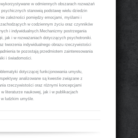
są wykorzystywane w odmiennych obszarach rozważań
 psychicznych stanowią podstawę wielu dziedzin
nie zależności pomiędzy emocjami, myślami i
ów zachodzących w codziennym życiu oraz czynników
nych i indywidualnych.Mechanizmy postrzegania
i, jak i w rozważaniach dotyczących psychotroniki.
raz tworzenia indywidualnego obrazu rzeczywistości
adnienia te pozostają przedmiotem zainteresowania
ki i świadomości.
oblematyki dotyczącej funkcjonowania umysłu,
erspektywy analizowane są kwestie związane z
nia rzeczywistości oraz różnymi koncepcjami
 literaturze naukowej, jak i w publikacjach
 w ludzkim umyśle.