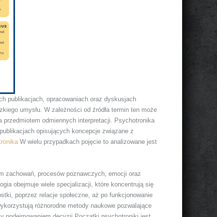
ch publikacjach, opracowaniach oraz dyskusjach
dzkiego umysłu. W zależności od źródła termin ten może
 przedmiotem odmiennych interpretacji. Psychotronika
publikacjach opisujących koncepcje związane z
ronika
W wielu przypadkach pojęcie to analizowane jest
em zachowań, procesów poznawczych, emocji oraz
a obejmuje wiele specjalizacji, które koncentrują się
stki, poprzez relacje społeczne, aż po funkcjonowanie
ykorzystują różnorodne metody naukowe pozwalające
y podejmowaniem decyzji.Początki psychotroniki jest