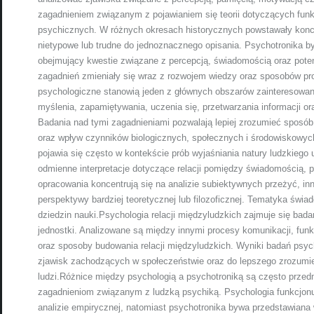
zagadnieniem związanym z pojawianiem się teorii dotyczących fun
psychicznych. W różnych okresach historycznych powstawały konc
nietypowe lub trudne do jednoznacznego opisania. Psychotronika b
obejmujący kwestie związane z percepcją, świadomością oraz potenc
zagadnień zmieniały się wraz z rozwojem wiedzy oraz sposobów 
psychologiczne stanowią jeden z głównych obszarów zainteresowan
myślenia, zapamiętywania, uczenia się, przetwarzania informacji 
Badania nad tymi zagadnieniami pozwalają lepiej zrozumieć sposób
oraz wpływ czynników biologicznych, społecznych i środowiskowy
pojawia się często w kontekście prób wyjaśniania natury ludzkieg
odmienne interpretacje dotyczące relacji pomiędzy świadomością, 
opracowania koncentrują się na analizie subiektywnych przeżyć, in
perspektywy bardziej teoretycznej lub filozoficznej. Tematyka świ
dziedzin nauki.Psychologia relacji międzyludzkich zajmuje się ba
jednostki. Analizowane są między innymi procesy komunikacji, fu
oraz sposoby budowania relacji międzyludzkich. Wyniki badań psy
zjawisk zachodzących w społeczeństwie oraz do lepszego zrozumi
ludzi.Różnice między psychologią a psychotroniką są często prze
zagadnieniom związanym z ludzką psychiką. Psychologia funkcjon
analizie empirycznej, natomiast psychotronika bywa przedstawiana