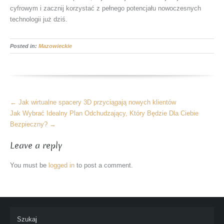
cyfrowym i zacznij korzystać z pełnego potencjału nowoczesnych
technologii już dziś.
Posted in:
Mazowieckie
More
←
Jak wirtualne spacery 3D przyciągają nowych klientów
Articles
Jak Wybrać Idealny Plan Odchudzający, Który Będzie Dla Ciebie
Bezpieczny?
→
Leave a reply
You must be
logged in
to post a comment.
Szukaj