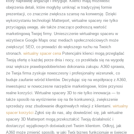
który naprawdę angażuje i intryguje. Klienci mają możliwość
obejrzenia detali, które mogłyby umknąć w tradycyjnej formie
prezentacji, co znacznie zwiększa szansę na konwersję. Dzięki
wykorzystaniu technologii Matterport, wirtualne spacery nie tylko
przyciągają uwagę, ale także znacząco podnoszą wartość
marketingową Twojej firmy. Umieszczenie wirtualnego spaceru w
wizytówce Google Maps oraz mediach społecznościowych może
zwiększyć SEO, co prowadzi do większego ruchu na Twoich
stronach.
wirtualny spacer cena
Potencjalni klienci mogą przeglądać
Twoją ofertę o każdej porze dnia i nocy, co przekłada się na wygodę
oraz większe prawdopodobieństwo dokonania zakupu. A360 sprawia,
że Twoja firma zyskuje nowoczesny i profesjonalny wizerunek, co
buduje zaufanie wśród klientów. Decydując się na współpracę z A360,
inwestujesz w nowoczesne narzędzie marketingowe, które przynosi
realne korzyści. Wirtualne spacery 3D to nie tylko innowacja — to
także sposób na wyróżnienie się na tle konkurencji, zwiększenie
sprzedaży oraz zbudowanie długotrwałych relacji z klientami.
wirtualny
spacer korzyści
Zgłoś się do nas, aby dowiedzieć się, jak wirtualne
spacery 3D Matterport mogą przekształcić Twoją działalność i
dostarczyć wyjątkowych doświadczeń Twoim klientom. Odkryj, jak
A360 może zmienić sposób, w jaki Twój biznes funkcjonuje w świecie