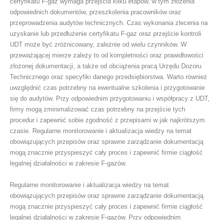
certyfikatu F-gaz wymaga przejścia kilku etapów, w tym złożenia
odpowiednich dokumentów, przeszkolenia pracowników oraz
przeprowadzenia audytów technicznych. Czas wykonania zlecenia na
uzyskanie lub przedłużenie certyfikatu F-gaz oraz przejście kontroli
UDT może być zróżnicowany, zależnie od wielu czynników. W
przeważającej mierze zależy to od kompletności oraz prawidłowości
złożonej dokumentacji, a także od obciążenia pracą Urzędu Dozoru
Technicznego oraz specyfiki danego przedsiębiorstwa. Warto również
uwzględnić czas potrzebny na ewentualne szkolenia i przygotowanie
się do audytów. Przy odpowiednim przygotowaniu i współpracy z UDT,
firmy mogą zminimalizować czas potrzebny na przejście tych
procedur i zapewnić sobie zgodność z przepisami w jak najkrótszym
czasie. Regularne monitorowanie i aktualizacja wiedzy na temat
obowiązujących przepisów oraz sprawne zarządzanie dokumentacją
mogą znacznie przyspieszyć cały proces i zapewnić firmie ciągłość
legalnej działalności w zakresie F-gazów.
Regularne monitorowanie i aktualizacja wiedzy na temat
obowiązujących przepisów oraz sprawne zarządzanie dokumentacją
mogą znacznie przyspieszyć cały proces i zapewnić firmie ciągłość
legalnej działalności w zakresie F-gazów. Przy odpowiednim