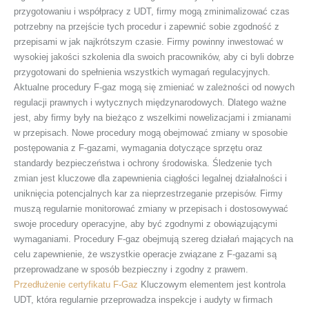
przygotowaniu i współpracy z UDT, firmy mogą zminimalizować czas
potrzebny na przejście tych procedur i zapewnić sobie zgodność z
przepisami w jak najkrótszym czasie. Firmy powinny inwestować w
wysokiej jakości szkolenia dla swoich pracowników, aby ci byli dobrze
przygotowani do spełnienia wszystkich wymagań regulacyjnych.
Aktualne procedury F-gaz mogą się zmieniać w zależności od nowych
regulacji prawnych i wytycznych międzynarodowych. Dlatego ważne
jest, aby firmy były na bieżąco z wszelkimi nowelizacjami i zmianami
w przepisach. Nowe procedury mogą obejmować zmiany w sposobie
postępowania z F-gazami, wymagania dotyczące sprzętu oraz
standardy bezpieczeństwa i ochrony środowiska. Śledzenie tych
zmian jest kluczowe dla zapewnienia ciągłości legalnej działalności i
uniknięcia potencjalnych kar za nieprzestrzeganie przepisów. Firmy
muszą regularnie monitorować zmiany w przepisach i dostosowywać
swoje procedury operacyjne, aby być zgodnymi z obowiązującymi
wymaganiami. Procedury F-gaz obejmują szereg działań mających na
celu zapewnienie, że wszystkie operacje związane z F-gazami są
przeprowadzane w sposób bezpieczny i zgodny z prawem.
Przedłużenie certyfikatu F-Gaz
Kluczowym elementem jest kontrola
UDT, która regularnie przeprowadza inspekcje i audyty w firmach