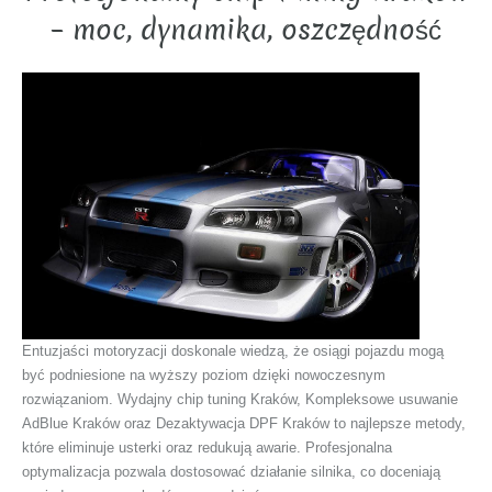
– moc, dynamika, oszczędność
Entuzjaści motoryzacji doskonale wiedzą, że osiągi pojazdu mogą
być podniesione na wyższy poziom dzięki nowoczesnym
rozwiązaniom. Wydajny chip tuning Kraków, Kompleksowe usuwanie
AdBlue Kraków oraz Dezaktywacja DPF Kraków to najlepsze metody,
które eliminuje usterki oraz redukują awarie. Profesjonalna
optymalizacja pozwala dostosować działanie silnika, co doceniają