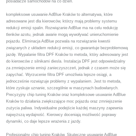
posiadacze samochodów na co dzień.
kompleksowe usuwanie AdBlue Kraków to alternatywa, które
adresowane jest dla kierowców, którzy mają problemy systemu
redukcji emisji spalin. Rozwiązanie AdBlue ma na celu redukcję
tlenków azotu, jednak awarie mogą wywoływać unieruchomienie
pojazdu. Eliminacja AdBlue pozwala na rozwiązanie kwestii
związanych z układem redukcji emisji, co gwarantuje bezproblemową
jazdę. Wypalanie filtra DPF Kraków to metoda, który adresowany jest
do kierowców z silnikami diesla. Instalacja DPF jest odpowiedzialny
za zmniejszenie emisji zanieczyszczeń, jednak z czasem może się
zapychać. Wyrzucenie filtra DPF umożliwia lepsze osiągi, a
jednocześnie rozwiązuje problemy z wypalaniem. Jest to metoda,
które zyskuje uznanie, szczególnie w maszynach budowlanych.
Precyzyjny chip tuning Kraków oraz kompleksowe usuwanie AdBlue
Kraków to działania zwiększające moc pojazdu oraz zmniejszenie
zużycia paliwa. Indywidualne podejście każdej maszyny zapewnia
najwyższą wydajność. Kierowcy doceniają możliwość poprawy
dynamiki, co daje lepsze wrażenia z jazdy.
Profesjonalny chip tuning Kraków, Skuteczne usuwanie AdBlue