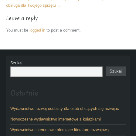
obsługa dla Twojego sprzętu
→
Leave a reply
You must be
logged in
to post a comment.
Szukaj
Szukaj
Ostatnie
Wydawnictwo rozwój osobisty dla osób chcących się rozwijać
Nowoczesne wydawnictwo internetowe z książkami
Wydawnictwo internetowe oferujące literaturę rozwojową