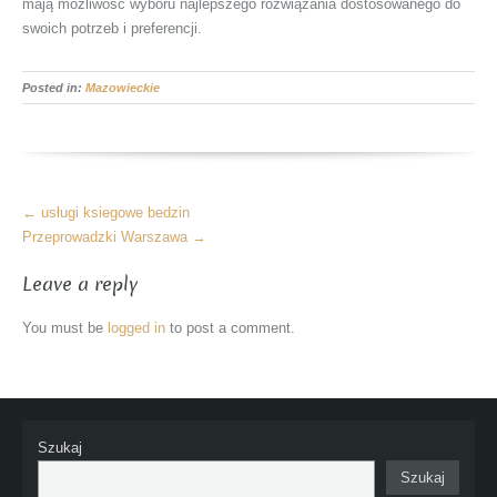
mają możliwość wyboru najlepszego rozwiązania dostosowanego do
swoich potrzeb i preferencji.
Posted in:
Mazowieckie
More
←
usługi ksiegowe bedzin
Articles
Przeprowadzki Warszawa
→
Leave a reply
You must be
logged in
to post a comment.
Szukaj
Szukaj