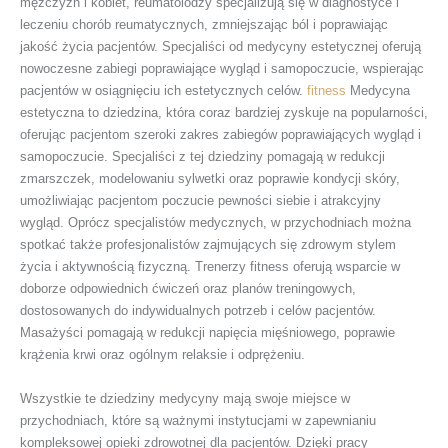
mężczyzn i kobiet, reumatolodzy specjalizują się w diagnostyce i
leczeniu chorób reumatycznych, zmniejszając ból i poprawiając
jakość życia pacjentów. Specjaliści od medycyny estetycznej oferują
nowoczesne zabiegi poprawiające wygląd i samopoczucie, wspierając
pacjentów w osiągnięciu ich estetycznych celów.
fitness
Medycyna
estetyczna to dziedzina, która coraz bardziej zyskuje na popularności,
oferując pacjentom szeroki zakres zabiegów poprawiających wygląd i
samopoczucie. Specjaliści z tej dziedziny pomagają w redukcji
zmarszczek, modelowaniu sylwetki oraz poprawie kondycji skóry,
umożliwiając pacjentom poczucie pewności siebie i atrakcyjny
wygląd. Oprócz specjalistów medycznych, w przychodniach można
spotkać także profesjonalistów zajmujących się zdrowym stylem
życia i aktywnością fizyczną. Trenerzy fitness oferują wsparcie w
doborze odpowiednich ćwiczeń oraz planów treningowych,
dostosowanych do indywidualnych potrzeb i celów pacjentów.
Masażyści pomagają w redukcji napięcia mięśniowego, poprawie
krążenia krwi oraz ogólnym relaksie i odprężeniu.
Wszystkie te dziedziny medycyny mają swoje miejsce w
przychodniach, które są ważnymi instytucjami w zapewnianiu
kompleksowej opieki zdrowotnej dla pacjentów. Dzięki pracy