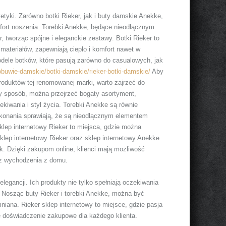
etyki. Zarówno botki Rieker, jak i buty damskie Anekke,
fort noszenia. Torebki Anekke, będące nieodłącznym
, tworząc spójne i eleganckie zestawy. Botki Rieker to
materiałów, zapewniają ciepło i komfort nawet w
dele botków, które pasują zarówno do casualowych, jak
/obuwie-damskie/botki-damskie/rieker-botki-damskie/
Aby
oduktów tej renomowanej marki, warto zajrzeć do
 sposób, można przejrzeć bogaty asortyment,
ekiwania i styl życia. Torebki Anekke są równie
ykonania sprawiają, że są nieodłącznym elementem
klep internetowy Rieker to miejsca, gdzie można
lep internetowy Rieker oraz sklep internetowy Anekke
. Dzięki zakupom online, klienci mają możliwość
ez wychodzenia z domu.
legancji. Ich produkty nie tylko spełniają oczekiwania
ć. Nosząc buty Rieker i torebki Anekke, można być
iana. Rieker sklep internetowy to miejsce, gdzie pasja
e doświadczenie zakupowe dla każdego klienta.