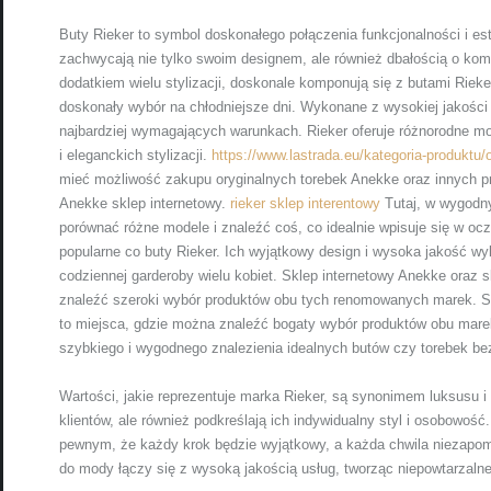
Buty Rieker to symbol doskonałego połączenia funkcjonalności i est
zachwycają nie tylko swoim designem, ale również dbałością o kom
dodatkiem wielu stylizacji, doskonale komponują się z butami Rieker
doskonały wybór na chłodniejsze dni. Wykonane z wysokiej jakości 
najbardziej wymagających warunkach. Rieker oferuje różnorodne mo
i eleganckich stylizacji.
https://www.lastrada.eu/kategoria-produktu
mieć możliwość zakupu oryginalnych torebek Anekke oraz innych pr
Anekke sklep internetowy.
rieker sklep interentowy
Tutaj, w wygodny
porównać różne modele i znaleźć coś, co idealnie wpisuje się w ocz
popularne co buty Rieker. Ich wyjątkowy design i wysoka jakość w
codziennej garderoby wielu kobiet. Sklep internetowy Anekke oraz s
znaleźć szeroki wybór produktów obu tych renomowanych marek. Sk
to miejsca, gdzie można znaleźć bogaty wybór produktów obu marek
szybkiego i wygodnego znalezienia idealnych butów czy torebek b
Wartości, jakie reprezentuje marka Rieker, są synonimem luksusu i e
klientów, ale również podkreślają ich indywidualny styl i osobowoś
pewnym, że każdy krok będzie wyjątkowy, a każda chwila niezapomn
do mody łączy się z wysoką jakością usług, tworząc niepowtarzaln