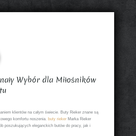
onały Wybór dla Miłośników
tu
naniem klientów na całym świecie. Buty Rieker znane są
tkowego komfortu noszenia.
buty rieker
Marka Rieker
ób poszukujących eleganckich butów do pracy, jak i