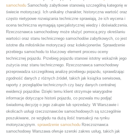
samochodu
Samochody zabytkowe stanowią szczególną kategorię w
świecie motoryzacji. Ich unikalny charakter, historyczna wartość oraz
często nietypowe rozwiązania techniczne sprawiają, że ich wycena i
ocena techniczna wymagają specjalistycznej wiedzy i doświadczenia.
Rzeczoznawca samochodowy może służyć pomocą przy określaniu
wartości oraz stanu technicznego samochodów zabytkowych, co jest
istotne dla miłośników motoryzacji oraz kolekcjonerów. Sprawdzenie
przebiegu samochodu to kluczowy element procesu oceny
technicznej pojazdu. Przebieg pojazdu stanowi istotny wskaźnik jego
zużycia oraz stanu technicznego. Rzeczoznawca samochodowy
przeprowadza szczegółową analizę przebiegu pojazdu, sprawdzając
zgodność danych z różnych źródeł, takich jak książka serwisowa,
raporty z przeglądów technicznych czy bazy danych centralnej
ewidencji pojazdów. Dzięki temu klient otrzymuje wiarygodne
informacje dotyczące historii pojazdu, co pozwala mu podjąć
świadomą decyzję o jego zakupie lub sprzedaży. W Warszawie i
okolicach usługi rzeczoznawców samochodowych są szczególnie
poszukiwane, ze względu na dużą ilość transakcji na rynku
motoryzacyjnym.
sprawdzenie samochodu
Rzeczoznawca
samochodowy Warszawa oferuje szeroki zakres usług, takich jak