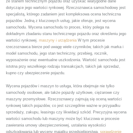
ze stanem technicznym pojazdu oraz uzyskać wiarygodne dane
dotyczące jego wartości rynkowej. Rzeczoznawca samochodowy jest
specjalistą, którego zadaniem jest kompleksowa ocena techniczna
pojazdów. Jedną z kluczowych usług, jakie oferuje, jest wycena
samochodu. Wycena samochodu to proces, który polega na
dokładnym zbadaniu stanu technicznego pojazdu oraz określeniu jego
wartości rynkowej.
maszyny i urządzenia
W tym procesie
rzeczoznawca bierze pod uwagę wiele czynników, takich jak marka i
model samochodu, jego stan techniczny, przebieg, rocznik,
wyposażenie oraz ewentualne uszkodzenia. Wartość samochodu jest
istotna przy wszelkiego rodzaju transakcjach, takich jak sprzedaż,
kupno czy ubezpieczenie pojazdu.
Wycena pojazdów i maszyn to usługa, która obejmuje nie tylko
samochody osobowe, ale także pojazdy użytkowe, ciężarowe czy
maszyny przemysłowe. Rzeczoznawcy zajmują się oceną wartości
rynkowej takich pojazdów, co jest szczególnie ważne w przypadku
sprzedaży, zakupu, leasingu czy likwidacji szkód. Precyzyjna wycena
wartości samochodu lub maszyny może być kluczowa w procesie
zawierania umowy ubezpieczeniowej, ustalania wysokości
odszkodowania lub wyceny majątku przedsiębiorstwa.
sprawdzenie