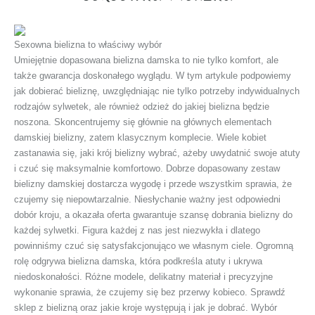
Sexowna bielizna to właściwy wybór
Umiejętnie dopasowana bielizna damska to nie tylko komfort, ale
także gwarancja doskonałego wyglądu. W tym artykule podpowiemy
jak dobierać bieliznę, uwzględniając nie tylko potrzeby indywidualnych
rodzajów sylwetek, ale również odzież do jakiej bielizna będzie
noszona. Skoncentrujemy się głównie na głównych elementach
damskiej bielizny, zatem klasycznym komplecie. Wiele kobiet
zastanawia się, jaki krój bielizny wybrać, ażeby uwydatnić swoje atuty
i czuć się maksymalnie komfortowo. Dobrze dopasowany zestaw
bielizny damskiej dostarcza wygodę i przede wszystkim sprawia, że
czujemy się niepowtarzalnie. Niesłychanie ważny jest odpowiedni
dobór kroju, a okazała oferta gwarantuje szansę dobrania bielizny do
każdej sylwetki. Figura każdej z nas jest niezwykła i dlatego
powinniśmy czuć się satysfakcjonująco we własnym ciele. Ogromną
rolę odgrywa bielizna damska, która podkreśla atuty i ukrywa
niedoskonałości. Różne modele, delikatny materiał i precyzyjne
wykonanie sprawia, że czujemy się bez przerwy kobieco. Sprawdź
sklep z bielizną oraz jakie kroje występują i jak je dobrać. Wybór