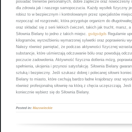
posiadać trenerów personalnych, dobre zaplecze oraz nowoczesny sp
dla zdrowia jak i naszego samopoczucia. Każdy wysiłek fizyczny j
robisz to w bezpiecznym i kontrolowanym przez specjalistów miejsc
rozpocząć od rozgrzewki, która przygotuje organizm do długotrwałeg
oraz składać się z serii lekkich ćwiczeń, takich jak trucht, marsz,
Siłownia Bielany to jedno z takich miejsc.
gsdgsdgds
Regularnie up
kilogramów, wyrzeźbieniu wymarzonej sylwetki oraz poprawieniu wyd
Nalezy również pamiętać, że podczas aktywności fizycznej wzrasta w
substancje, które uśmierzają odczuwanie bólu oraz powodują odczu
poczucie zadowolenia. Aktywność fizyczna dotlenia mózg, poprawia
spełnienia, ukojenia i przynosi satysfakcję. Siłownia Bielany gwara
sztuką i bezpieczny. Jeśli szukasz dobrej i polecanej siłowni konie
Bielany to miasto, które cechują bardzo ładne krajobrazy oraz wys
również profesjonalną siłownię na którą z chęcia uczęszczają. Jesl
koniecznie wybierz się do Siłownia Bielany.
Posted in:
Mazowieckie