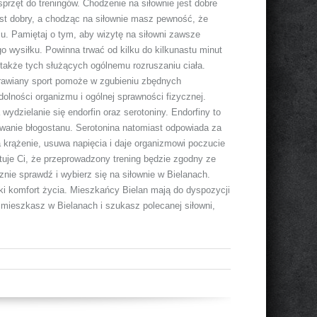
rzęt do treningów. Chodzenie na siłownie jest dobre
est dobry, a chodząc na siłownie masz pewność, że
u. Pamiętaj o tym, aby wizytę na siłowni zawsze
o wysiłku. Powinna trwać od kilku do kilkunastu minut
 a także tych służących ogólnemu rozruszaniu ciała.
rawiany sport pomoże w zgubieniu zbędnych
olności organizmu i ogólnej sprawności fizycznej.
ydzielanie się endorfin oraz serotoniny. Endorfiny to
wanie błogostanu. Serotonina natomiast odpowiada za
 krążenie, usuwa napięcia i daje organizmowi poczucie
ntuje Ci, że przeprowadzony trening będzie zgodny ze
cznie sprawdź i wybierz się na siłownie w Bielanach.
oki komfort życia. Mieszkańcy Bielan mają do dyspozycji
i mieszkasz w Bielanach i szukasz polecanej siłowni,