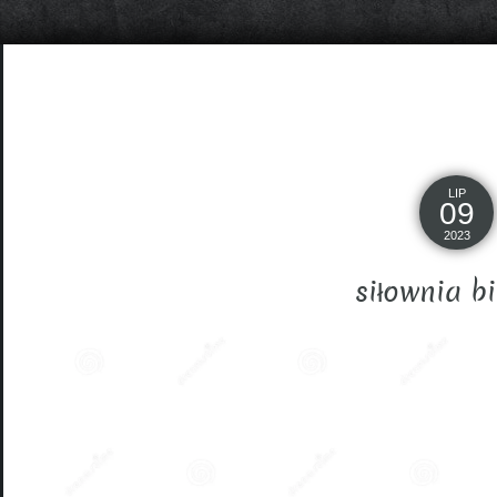
LIP
09
2023
siłownia b