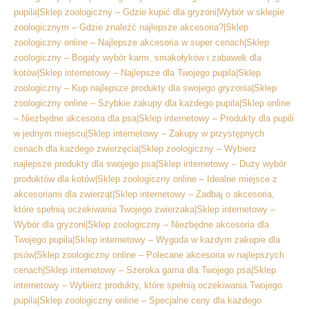
pupila|Sklep zoologiczny – Gdzie kupić dla gryzoni|Wybór w sklepie
zoologicznym – Gdzie znaleźć najlepsze akcesoria?|Sklep
zoologiczny online – Najlepsze akcesoria w super cenach|Sklep
zoologiczny – Bogaty wybór karm, smakołyków i zabawek dla
kotów|Sklep internetowy – Najlepsze dla Twojego pupila|Sklep
zoologiczny – Kup najlepsze produkty dla swojego gryzonia|Sklep
zoologiczny online – Szybkie zakupy dla każdego pupila|Sklep online
– Niezbędne akcesoria dla psa|Sklep internetowy – Produkty dla pupili
w jednym miejscu|Sklep internetowy – Zakupy w przystępnych
cenach dla każdego zwierzęcia|Sklep zoologiczny – Wybierz
najlepsze produkty dla swojego psa|Sklep internetowy – Duży wybór
produktów dla kotów|Sklep zoologiczny online – Idealne miejsce z
akcesoriami dla zwierząt|Sklep internetowy – Zadbaj o akcesoria,
które spełnią oczekiwania Twojego zwierzaka|Sklep internetowy –
Wybór dla gryzoni|Sklep zoologiczny – Niezbędne akcesoria dla
Twojego pupila|Sklep internetowy – Wygoda w każdym zakupie dla
psów|Sklep zoologiczny online – Polecane akcesoria w najlepszych
cenach|Sklep internetowy – Szeroka gama dla Twojego psa|Sklep
internetowy – Wybierz produkty, które spełnią oczekiwania Twojego
pupila|Sklep zoologiczny online – Specjalne ceny dla każdego