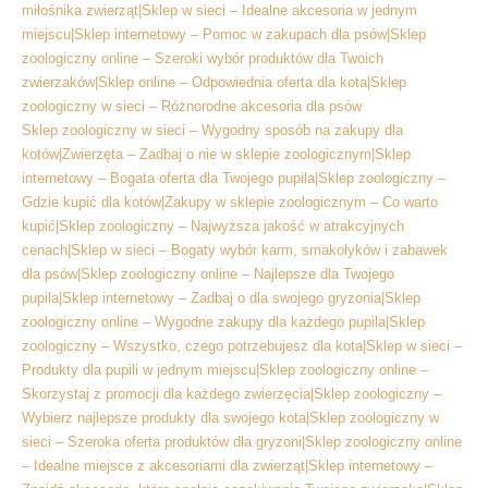
miłośnika zwierząt|Sklep w sieci – Idealne akcesoria w jednym
miejscu|Sklep internetowy – Pomoc w zakupach dla psów|Sklep
zoologiczny online – Szeroki wybór produktów dla Twoich
zwierzaków|Sklep online – Odpowiednia oferta dla kota|Sklep
zoologiczny w sieci – Różnorodne akcesoria dla psów
Sklep zoologiczny w sieci – Wygodny sposób na zakupy dla
kotów|Zwierzęta – Zadbaj o nie w sklepie zoologicznym|Sklep
internetowy – Bogata oferta dla Twojego pupila|Sklep zoologiczny –
Gdzie kupić dla kotów|Zakupy w sklepie zoologicznym – Co warto
kupić|Sklep zoologiczny – Najwyższa jakość w atrakcyjnych
cenach|Sklep w sieci – Bogaty wybór karm, smakołyków i zabawek
dla psów|Sklep zoologiczny online – Najlepsze dla Twojego
pupila|Sklep internetowy – Zadbaj o dla swojego gryzonia|Sklep
zoologiczny online – Wygodne zakupy dla każdego pupila|Sklep
zoologiczny – Wszystko, czego potrzebujesz dla kota|Sklep w sieci –
Produkty dla pupili w jednym miejscu|Sklep zoologiczny online –
Skorzystaj z promocji dla każdego zwierzęcia|Sklep zoologiczny –
Wybierz najlepsze produkty dla swojego kota|Sklep zoologiczny w
sieci – Szeroka oferta produktów dla gryzoni|Sklep zoologiczny online
– Idealne miejsce z akcesoriami dla zwierząt|Sklep internetowy –