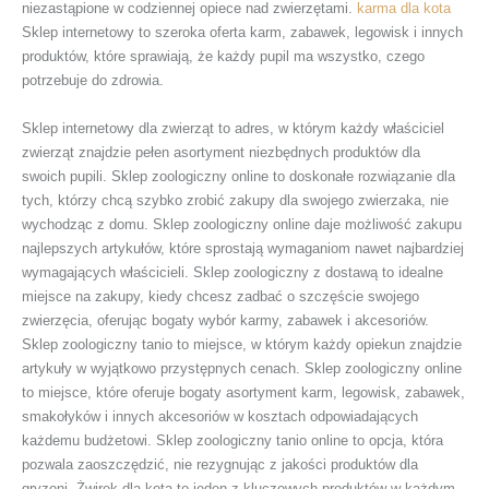
niezastąpione w codziennej opiece nad zwierzętami.
karma dla kota
Sklep internetowy to szeroka oferta karm, zabawek, legowisk i innych
produktów, które sprawiają, że każdy pupil ma wszystko, czego
potrzebuje do zdrowia.
Sklep internetowy dla zwierząt to adres, w którym każdy właściciel
zwierząt znajdzie pełen asortyment niezbędnych produktów dla
swoich pupili. Sklep zoologiczny online to doskonałe rozwiązanie dla
tych, którzy chcą szybko zrobić zakupy dla swojego zwierzaka, nie
wychodząc z domu. Sklep zoologiczny online daje możliwość zakupu
najlepszych artykułów, które sprostają wymaganiom nawet najbardziej
wymagających właścicieli. Sklep zoologiczny z dostawą to idealne
miejsce na zakupy, kiedy chcesz zadbać o szczęście swojego
zwierzęcia, oferując bogaty wybór karmy, zabawek i akcesoriów.
Sklep zoologiczny tanio to miejsce, w którym każdy opiekun znajdzie
artykuły w wyjątkowo przystępnych cenach. Sklep zoologiczny online
to miejsce, które oferuje bogaty asortyment karm, legowisk, zabawek,
smakołyków i innych akcesoriów w kosztach odpowiadających
każdemu budżetowi. Sklep zoologiczny tanio online to opcja, która
pozwala zaoszczędzić, nie rezygnując z jakości produktów dla
gryzoni. Żwirek dla kota to jeden z kluczowych produktów w każdym