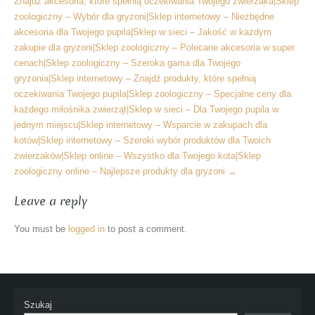
Znajdź akcesoria, które spełnią oczekiwania Twojego zwierzaka|Sklep
zoologiczny – Wybór dla gryzoni|Sklep internetowy – Niezbędne
akcesoria dla Twojego pupila|Sklep w sieci – Jakość w każdym
zakupie dla gryzoni|Sklep zoologiczny – Polecane akcesoria w super
cenach|Sklep zoologiczny – Szeroka gama dla Twojego
gryzonia|Sklep internetowy – Znajdź produkty, które spełnią
oczekiwania Twojego pupila|Sklep zoologiczny – Specjalne ceny dla
każdego miłośnika zwierząt|Sklep w sieci – Dla Twojego pupila w
jednym miejscu|Sklep internetowy – Wsparcie w zakupach dla
kotów|Sklep internetowy – Szeroki wybór produktów dla Twoich
zwierzaków|Sklep online – Wszystko dla Twojego kota|Sklep
zoologiczny online – Najlepsze produkty dla gryzoni
→
Leave a reply
You must be
logged in
to post a comment.
Szukaj