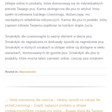
sklepie online to produkty, które dostosowują się do indywidualnych
potrzeb Twojego psa. Karma ekologiczna dla psa to artykuł, który
spełni oczekiwania każdego czworonoga, dostarczając mu
niezbędnych składników odżywczych. Karma dla psa to produkt, który
zapewni zdrowie Twojemu pupilkowi na każdym etapie życia.
Smakołyki dla czworonogów to ważny element w diecie psa.
Smakołyki do nagradzania to doskonały sposób na nagrodzenie psa.
Smakołyki w różnych smakach w sklepie online są dostępne w wielu
wariantach, dostosowanych do gustów psa. Smakołyki dla psa to
produkty, które można łatwo zamówić online, ciesząc psa smakiem.
Posted in:
Mazowieckie
More
←
Sklep internetowy dla zwierząt – Idealny sposób na zakupy dla
Articles
psów|Czworonogi – Znajdź najlepsze produkty w sklepie
zoologicznym|Sklep zoologiczny online – Bogata oferta dla Twojego