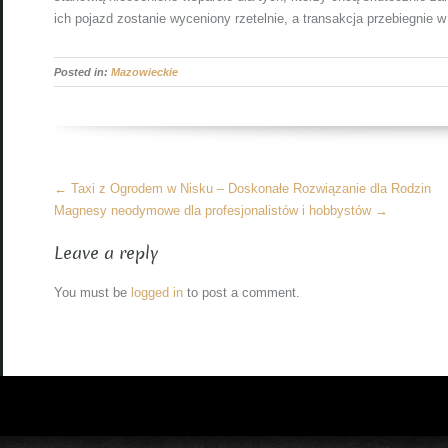
ich pojazd zostanie wyceniony rzetelnie, a transakcja przebiegnie w
Posted in:
Mazowieckie
More
←
Taxi z Ogrodem w Nisku – Doskonałe Rozwiązanie dla Rodzin
Articles
Magnesy neodymowe dla profesjonalistów i hobbystów
→
Leave a reply
You must be
logged in
to post a comment.