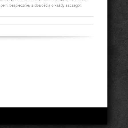
 pełni bezpiecznie, z dbałością o każdy szczegół.