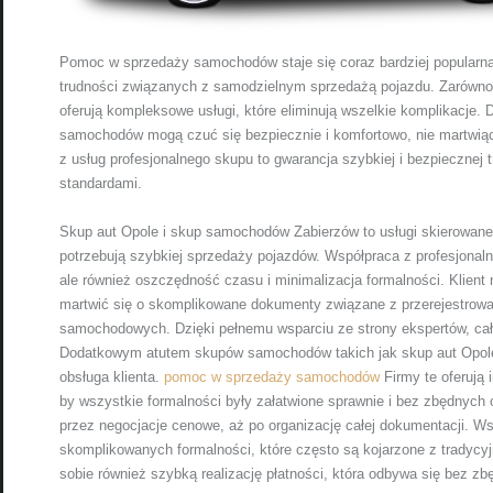
Pomoc w sprzedaży samochodów staje się coraz bardziej popularna,
trudności związanych z samodzielnym sprzedażą pojazdu. Zarówno
oferują kompleksowe usługi, które eliminują wszelkie komplikacje. D
samochodów mogą czuć się bezpiecznie i komfortowo, nie martwiąc
z usług profesjonalnego skupu to gwarancja szybkiej i bezpiecznej 
standardami.
Skup aut Opole i skup samochodów Zabierzów to usługi skierowane 
potrzebują szybkiej sprzedaży pojazdów. Współpraca z profesjonaln
ale również oszczędność czasu i minimalizacja formalności. Klient
martwić się o skomplikowane dokumenty związane z przerejestrow
samochodowych. Dzięki pełnemu wsparciu ze strony ekspertów, cał
Dodatkowym atutem skupów samochodów takich jak skup aut Opole
obsługa klienta.
pomoc w sprzedaży samochodów
Firmy te oferują 
by wszystkie formalności były załatwione sprawnie i bez zbędnych
przez negocjacje cenowe, aż po organizację całej dokumentacji. Ws
skomplikowanych formalności, które często są kojarzone z tradyc
sobie również szybką realizację płatności, która odbywa się bez 