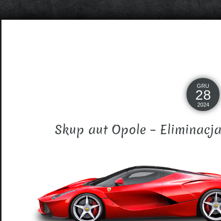
GRU
28
2024
Skup aut Opole – Eliminacj