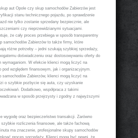
 skup aut Opole czy skup samochodów Zabierzów jest
ryfikacji stanu technicznego pojazdu, po sprawdzenie
azd nie tylko zostanie sprzedany bezpiecznie, ale
szczeniami czy nieprzewidzianymi sytuacjami.
uje, że cały proces przebiega w sposób transparentny
p samochodów Zabierzów to także firmy, które
ają różne potrzeby – jedni szukają szybkiej sprzedaży,
 bogatemu doświadczeniu oraz dostosowywaniu oferty do
ym wymaganiom. W efekcie klienci mogą liczyć na
no pod względem finansowym, jak i organizacyjnym.
up samochodów Zabierzów, klienci mogą liczyć na
dzi o szybkie pozbycie się auta, czy uzyskanie
h oczekiwań. Dodatkowo, współpraca z takimi
prowadzana w sposób przejrzysty i zgodny z najwyższymi
ie wygodę oraz bezpieczeństwo transakcji. Zarówno
 szybkie rozliczenia finansowe, ale także fachową
 minuta ma znaczenie, profesjonalne skupy samochodów
amknąć proces sprzedaży. Klienci mogą być pewni, że