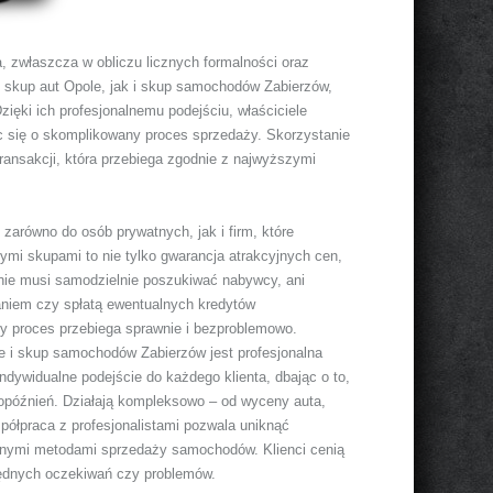
 zwłaszcza w obliczu licznych formalności oraz
 skup aut Opole, jak i skup samochodów Zabierzów,
zięki ich profesjonalnemu podejściu, właściciele
 się o skomplikowany proces sprzedaży. Skorzystanie
transakcji, która przebiega zgodnie z najwyższymi
zarówno do osób prywatnych, jak i firm, które
ymi skupami to nie tylko gwarancja atrakcyjnych cen,
 nie musi samodzielnie poszukiwać nabywcy, ani
aniem czy spłatą ewentualnych kredytów
y proces przebiega sprawnie i bezproblemowo.
 i skup samochodów Zabierzów jest profesjonalna
indywidualne podejście do każdego klienta, dbając o to,
 opóźnień. Działają kompleksowo – od wyceny auta,
półpraca z profesjonalistami pozwala uniknąć
yjnymi metodami sprzedaży samochodów. Klienci cenią
zbędnych oczekiwań czy problemów.