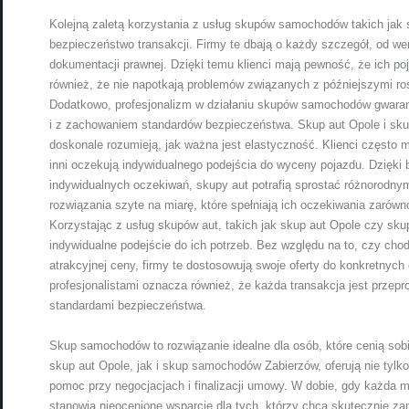
Kolejną zaletą korzystania z usług skupów samochodów takich jak
bezpieczeństwo transakcji. Firmy te dbają o każdy szczegół, od we
dokumentacji prawnej. Dzięki temu klienci mają pewność, że ich poj
również, że nie napotkają problemów związanych z późniejszymi ro
Dodatkowo, profesjonalizm w działaniu skupów samochodów gwarant
i z zachowaniem standardów bezpieczeństwa. Skup aut Opole i sku
doskonale rozumieją, jak ważna jest elastyczność. Klienci często m
inni oczekują indywidualnego podejścia do wyceny pojazdu. Dzięki
indywidualnych oczekiwań, skupy aut potrafią sprostać różnorodn
rozwiązania szyte na miarę, które spełniają ich oczekiwania zarów
Korzystając z usług skupów aut, takich jak skup aut Opole czy sk
indywidualne podejście do ich potrzeb. Bez względu na to, czy cho
atrakcyjnej ceny, firmy te dostosowują swoje oferty do konkretnyc
profesjonalistami oznacza również, że każda transakcja jest prze
standardami bezpieczeństwa.
Skup samochodów to rozwiązanie idealne dla osób, które cenią sob
skup aut Opole, jak i skup samochodów Zabierzów, oferują nie tylko
pomoc przy negocjacjach i finalizacji umowy. W dobie, gdy każda
stanowią nieocenione wsparcie dla tych, którzy chcą skutecznie z