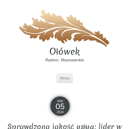
Ołówek
Radom, Mazowieckie
Menu
KWI
05
2024
Sprawdzona jakość usług: lider w