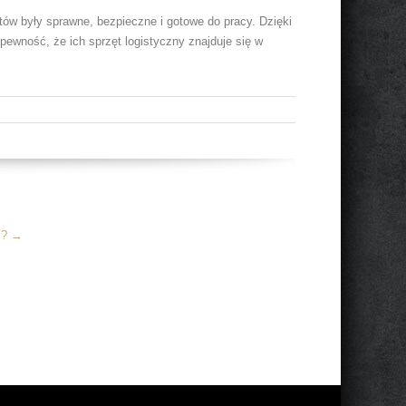
ów były sprawne, bezpieczne i gotowe do pracy. Dzięki
ewność, że ich sprzęt logistyczny znajduje się w
y?
→