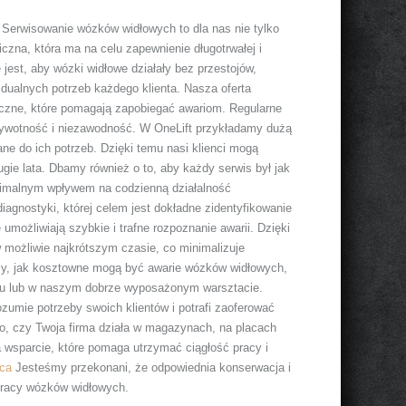
 Serwisowanie wózków widłowych to dla nas nie tylko
zna, która ma na celu zapewnienie długotrwałej i
jest, aby wózki widłowe działały bez przestojów,
idualnych potrzeb każdego klienta. Nasza oferta
niczne, które pomagają zapobiegać awariom. Regularne
żywotność i niezawodność. W OneLift przykładamy dużą
ne do ich potrzeb. Dzięki temu nasi klienci mogą
ugie lata. Dbamy również o to, aby każdy serwis był jak
inimalnym wpływem na codzienną działalność
agnostyki, której celem jest dokładne zidentyfikowanie
umożliwiają szybkie i trafne rozpoznanie awarii. Dzięki
 możliwie najkrótszym czasie, co minimalizuje
my, jak kosztowne mogą być awarie wózków widłowych,
jscu lub w naszym dobrze wyposażonym warsztacie.
rozumie potrzeby swoich klientów i potrafi zaoferować
go, czy Twoja firma działa w magazynach, na placach
 wsparcie, które pomaga utrzymać ciągłość pracy i
ica
Jesteśmy przekonani, że odpowiednia konserwacja i
 pracy wózków widłowych.