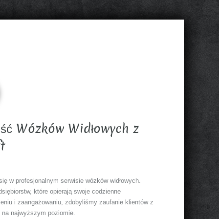
ość Wózków Widłowych z
t
je się w profesjonalnym serwisie wózków widłowych.
siębiorstw, które opierają swoje codzienne
eniu i zaangażowaniu, zdobyliśmy zaufanie klientów z
e na najwyższym poziomie.