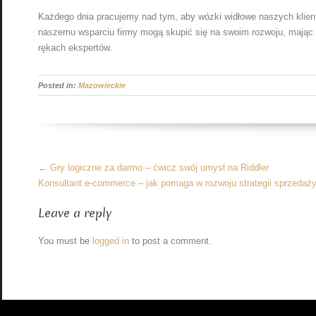
Każdego dnia pracujemy nad tym, aby wózki widłowe naszych klient
naszemu wsparciu firmy mogą skupić się na swoim rozwoju, mając p
rękach ekspertów.
Posted in:
Mazowieckie
More
←
Gry logiczne za darmo – ćwicz swój umysł na Riddler
Articles
Konsultant e-commerce – jak pomaga w rozwoju strategii sprzedaż
Leave a reply
You must be
logged in
to post a comment.