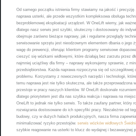
Od samego początku istnienia firmy stawiamy na jakość i precyzję.
naprawa usterki, ale przede wszystkim kompleksowa obsługa technic
bezproblemowej eksploatacji urządzeń. W OneLift wiemy, jak ważne 
dlatego nasz serwis jest szybki, skuteczny i dostosowany do indyw
obejmuje zarówno bieżące naprawy, jak i regularne przeglądy tech
serwisowanie sprzętu jest nieodzownym elementem dbania o jego 
wagę do prewencji, oferując klientom programy serwisowe dopasowa
cieszyć się wózkami widłowymi, które działają bez zarzutu przez dł
najmniej uciążliwy dla firmy – naprawy wykonujemy sprawnie, z m
przedsiębiorstwa. Każda naprawa rozpoczyna się od szczegółowej di
problemu. Korzystamy z nowoczesnych narzędzi i technologii, które 
temu naprawa jest nie tylko skuteczna, ale także przeprowadzona w
przestoje w pracy naszych klientów. W OneLift doskonale rozumie
dlatego priorytetem jest dla nas szybka reakcja i naprawa na mie
OneLift to jednak nie tylko serwis. To także zaufany partner, który 
rozwiązania dostosowane do ich specyfiki pracy. Niezależnie od te
budowy, czy w dużych halach produkcyjnych, nasza firma zapewnia
minimalizować ryzyko przestojów.
serwis wózków widłowych Świdn
szybkie reagowanie na usterki to klucz do wydajnej i bezawaryjnej