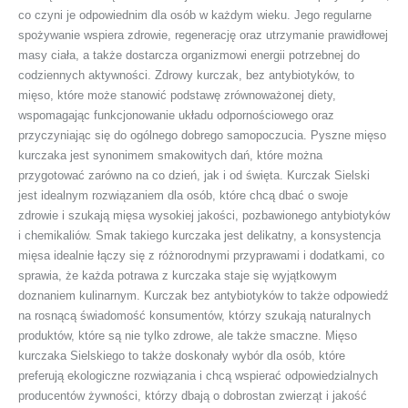
co czyni je odpowiednim dla osób w każdym wieku. Jego regularne
spożywanie wspiera zdrowie, regenerację oraz utrzymanie prawidłowej
masy ciała, a także dostarcza organizmowi energii potrzebnej do
codziennych aktywności. Zdrowy kurczak, bez antybiotyków, to
mięso, które może stanowić podstawę zrównoważonej diety,
wspomagając funkcjonowanie układu odpornościowego oraz
przyczyniając się do ogólnego dobrego samopoczucia. Pyszne mięso
kurczaka jest synonimem smakowitych dań, które można
przygotować zarówno na co dzień, jak i od święta. Kurczak Sielski
jest idealnym rozwiązaniem dla osób, które chcą dbać o swoje
zdrowie i szukają mięsa wysokiej jakości, pozbawionego antybiotyków
i chemikaliów. Smak takiego kurczaka jest delikatny, a konsystencja
mięsa idealnie łączy się z różnorodnymi przyprawami i dodatkami, co
sprawia, że każda potrawa z kurczaka staje się wyjątkowym
doznaniem kulinarnym. Kurczak bez antybiotyków to także odpowiedź
na rosnącą świadomość konsumentów, którzy szukają naturalnych
produktów, które są nie tylko zdrowe, ale także smaczne. Mięso
kurczaka Sielskiego to także doskonały wybór dla osób, które
preferują ekologiczne rozwiązania i chcą wspierać odpowiedzialnych
producentów żywności, którzy dbają o dobrostan zwierząt i jakość