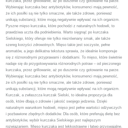
kurczaka, przez grillowanie, aż po duszenie czy gotowanie na parze.
Wybierając kurczaka bez antybiotyków, konsumenci mają pewność,
że ich posiłki są nie tylko smaczne, ale także zdrowe, ponieważ
unikają substancji, które mogą negatywnie wpływać na ich organizm.
Pyszne mięso kurczaka, które pochodzi z naturalnych hodowli, to
prawdziwa uczta dla podniebienia. Warto sięgnąć po kurczaka
Sielskiego, który oferuje nie tylko niezrównany smak, ale także
szereg korzyści zdrowotnych. Mięso takie jest soczyste, pełne
aromatów, a jego delikatna tekstura sprawia, że idealnie komponuje
się z różnorodnymi przyprawami i dodatkami. To mięso, które świetnie
nadaje się do przygotowywania różnorodnych potraw – od pieczonego
kurczaka, przez grillowanie, aż po duszenie czy gotowanie na parze.
Wybierając kurczaka bez antybiotyków, konsumenci mają pewność,
że ich posiłki są nie tylko smaczne, ale także zdrowe, ponieważ
unikają substancji, które mogą negatywnie wpływać na ich organizm.
Kurczak, a zwłaszcza kurczak Sielski, to idealna propozycja dla
osób, które dbają o zdrowie i jakość swojego jedzenia. Dzięki
naturalnym warunkom hodowli, mięso jest pełne wartości odżywczych
i pozbawione zbędnych dodatków. Dla osób, które preferują dietę bez
antybiotyków, wybór kurczaka Sielskiego jest najlepszym
rozwiązaniem. Mięso kurczaka jest lekkostrawne i łatwo przyswajalne,