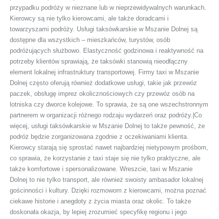
przypadku podróży w nieznane lub w nieprzewidywalnych warunkach.
Kierowcy są nie tylko kierowcami, ale także doradcami i
towarzyszami podróży. Usługi taksówkarskie w Mszanie Dolnej są
dostępne dla wszystkich – mieszkańców, turystów, osób
podróżujących służbowo. Elastyczność godzinowa i reaktywność na
potrzeby klientów sprawiają, że taksówki stanowią nieodłączny
element lokalnej infrastruktury transportowej. Firmy taxi w Mszanie
Dolnej często oferują również dodatkowe usługi, takie jak przewóz
paczek, obsługę imprez okolicznościowych czy przewóz osób na
lotniska czy dworce kolejowe. To sprawia, że są one wszechstronnym
partnerem w organizacji różnego rodzaju wydarzeń oraz podróży.|Co
więcej, usługi taksówkarskie w Mszanie Dolnej to także pewność, że
podróż będzie zorganizowana zgodnie z oczekiwaniami klienta.
Kierowcy starają się sprostać nawet najbardziej nietypowym prośbom,
co sprawia, że korzystanie z taxi staje się nie tylko praktyczne, ale
także komfortowe i spersonalizowane. Wreszcie, taxi w Mszanie
Dolnej to nie tylko transport, ale również swoisty ambasador lokalnej
gościnności i kultury. Dzięki rozmowom z kierowcami, można poznać
ciekawe historie i anegdoty z życia miasta oraz okolic. To także
doskonała okazja, by lepiej zrozumieć specyfikę regionu i jego