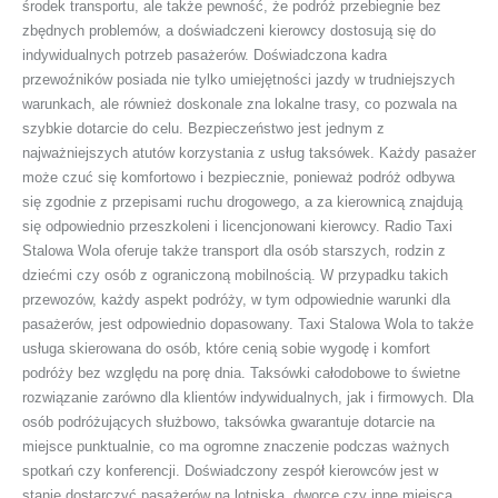
środek transportu, ale także pewność, że podróż przebiegnie bez
zbędnych problemów, a doświadczeni kierowcy dostosują się do
indywidualnych potrzeb pasażerów. Doświadczona kadra
przewoźników posiada nie tylko umiejętności jazdy w trudniejszych
warunkach, ale również doskonale zna lokalne trasy, co pozwala na
szybkie dotarcie do celu. Bezpieczeństwo jest jednym z
najważniejszych atutów korzystania z usług taksówek. Każdy pasażer
może czuć się komfortowo i bezpiecznie, ponieważ podróż odbywa
się zgodnie z przepisami ruchu drogowego, a za kierownicą znajdują
się odpowiednio przeszkoleni i licencjonowani kierowcy. Radio Taxi
Stalowa Wola oferuje także transport dla osób starszych, rodzin z
dziećmi czy osób z ograniczoną mobilnością. W przypadku takich
przewozów, każdy aspekt podróży, w tym odpowiednie warunki dla
pasażerów, jest odpowiednio dopasowany. Taxi Stalowa Wola to także
usługa skierowana do osób, które cenią sobie wygodę i komfort
podróży bez względu na porę dnia. Taksówki całodobowe to świetne
rozwiązanie zarówno dla klientów indywidualnych, jak i firmowych. Dla
osób podróżujących służbowo, taksówka gwarantuje dotarcie na
miejsce punktualnie, co ma ogromne znaczenie podczas ważnych
spotkań czy konferencji. Doświadczony zespół kierowców jest w
stanie dostarczyć pasażerów na lotniska, dworce czy inne miejsca