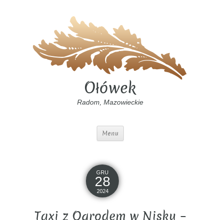
Ołówek
Radom, Mazowieckie
Menu
GRU
28
2024
Taxi z Ogrodem w Nisku –