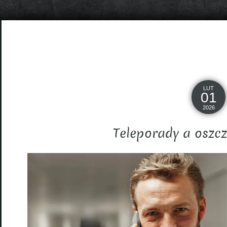
LUT
01
2026
Teleporady a oszc