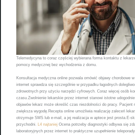
Telemedycyna to coraz częściej wybierana forma kontaktu z lekarze
pomocy medycznej bez wychodzenia z domu.
Konsultacja medyczna online pozwala omówić objawy chorobowe w 
internet sprawdza się szczególnie w przypadku łagodnych dolegliwoś
zdrowotnych przy użyciu narzędzi cyfrowych. Coraz więcej osób ko
czasu.Zwolnienie lekarskie przez internet stanowi istotne udogodni
objawów lekarz może określić czas niezdolności do pracy. Pacjent
zwiększa wygodę.Recepta online umożliwia realizację zaleceń lekar
otrzymuje SMS lub e-mail, a jej realizacja w aptece jest prosta.E-
przychodni.
L4 najtaniej
Ocena potrzeby diagnostyki odbywa się zda
laboratoryjnych przez internet to praktyczne uzupełnienie teleporad